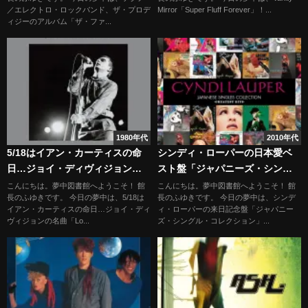
／エレクトロ・ロックバンド、ザ・プロデ
Mirror「Super Fluff Forever」！...
ィジーのアルバム「ザ・ファ...
1980年代
2010年代
5/18はイアン・カーティスの命
シンディ・ローパーの日本愛ベ
日…ジョイ・ディヴィジョンの
スト盤「ジャパニーズ・シング
名曲「Love Will Tear Us
ル・コレクション」
こんにちは。夢中図書館へようこそ！ 館
こんにちは。夢中図書館へようこそ！ 館
長のふゆきです。 今日の夢中は、5/18は
長のふゆきです。 今日の夢中は、シンデ
Apart」を聴こう
イアン・カーティスの命日…ジョイ・ディ
ィ・ローパーの来日記念盤「ジャパニー
ヴィジョンの名曲「Lo...
ズ・シングル・コレクション」...