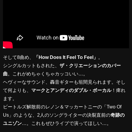
そして8曲め、
「How Does It Feel To Feel」
。
シングルカットもされた、
ザ・クリエーションのカバー
曲
。これがめちゃくちゃカッコいい…。
ヘヴィーなサウンド、轟音ギターも垣間見られます。そし
て何よりも、
マークとアンディのダブル・ボーカル
！痺れ
ます。
ビートルズ解散前のレノン＆マッカートニーの「Two Of
Us」のような、2人のソングライターの決裂直前の
奇跡の
ユニゾン
…。これもぜひライブで演ってほしい…。