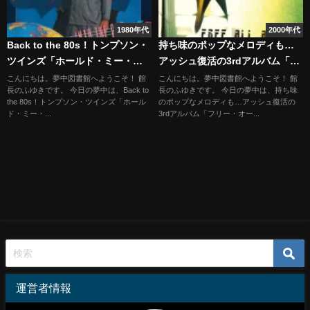
1980年代
2000年代
Back to the 80s！トンプソン・
持ち味のポップなメロディも…
ツインズ「ホールド・ミー・ナ
アッシュ復活の3rdアルバム「フ
ウ」
リー・オール・エンジェルズ」
こんにちは。夢中図書館へようこそ！ 館
こんにちは。夢中図書館へようこそ！ 館
長のふゆきです。 今日の夢中は、Back to
長のふゆきです。 今日の夢中は、持ち味
the 80s！トンプソン・ツインズ「ホール
のポップなメロディも…アッシュ復活の
ド・ミー・...
3rdアルバム「フリー・オー...
運営者情報