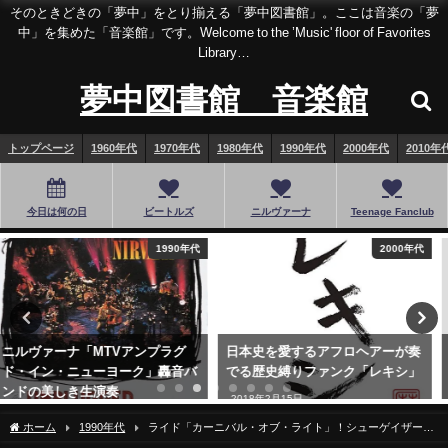
そのときどきの「夢中」をとり揃える「夢中図書館」。ここは音楽の「夢
中」を集めた「音楽館」です。Welcome to the ’Music' floor of Favorites
Library…
夢中図書館 音楽館
トップページ
1960年代
1970年代
1980年代
1990年代
2000年代
2010年
今日は何の日
ビートルズ
ニルヴァーナ
Teenage Fanclub
2000年代
1960年代
日本史を愛するアフロヘアーが奏
リリースから55年！ビートルズの
でる歴史縛りファンク「レキシ」
デビューアルバム”Please Please
Me”
2018年2月15日
2018年3月22日
ホーム
1990年代
ライド「カーニバル・オブ・ライト」！シューゲイザーか
らルーツロックへ…早すぎた名盤