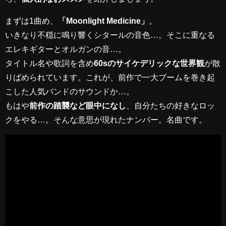
まずは1曲め、
「Moonlight Medicine」
。
いきなり不穏に鳴り響くシタールの音色…。そこに重なる
エレキギターとオルガンの音…。
タイトル名や歌詞を含め
60sのサイケデリックな世界観
が散
りばめられています。これが、前作で一大ブームを巻き起
こした人気バンドのサウンドか…。
もはや
前作の踏襲など眼中になし
、自分たちの好きなロッ
クをやる…。そんな意思が現れたナンバー。名曲です。