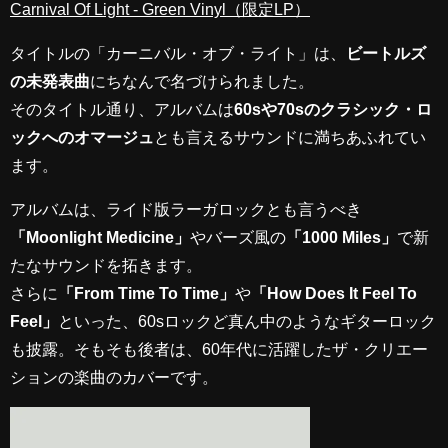
Carnival Of Light - Green Vinyl（限定LP）
タイトルの「カーニバル・オブ・ライト」は、
ビートルズ
の未発表曲
にちなんで名づけられました。
そのタイトル通り、アルバムは
60sや70sのクラシック・ロ
ックへのオマージュ
とも言えるサウンドに満ちあふれてい
ます。
アルバムは、ライド版ラーガロックとも言うべき
「Moonlight Medicine」
やバーズ風の
「1000 Miles」
で新
たなサウンドを拓きます。
さらに
「From Time To Time」
や
「How Does It Feel To
Feel」
といった、60sロックど真ん中のようなギターロック
も披露。そもそも後者は、60年代に活躍したザ・クリエー
ションの楽曲のカバーです。