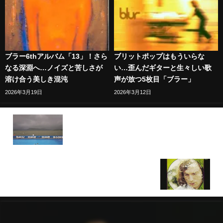
ブラー6thアルバム「13」！さら
ブリットポップはもういらな
なる深淵へ…ノイズと苦しさが
い…歪んだギターと生々しい歌
溶け合う美しき混沌
声が放つ5枚目「ブラー」
2026年3月19日
2026年3月12日
祝！ブラー復活！8年ぶりの新作「ザ・バラード・オ
ブ・ダーレン」
8/31はヴァン・モリソンの誕生日。名盤「アストラ
ル・ウィークス」を聴こう！