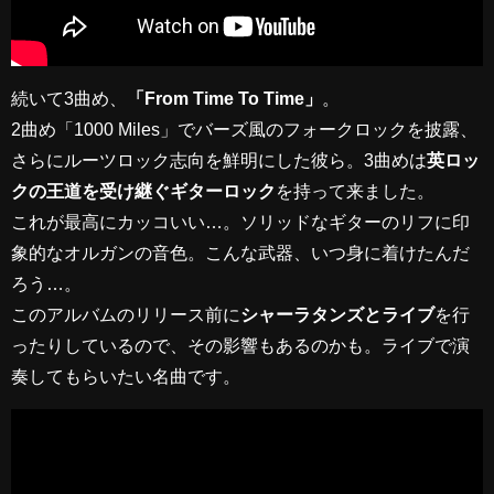
続いて3曲め、
「From Time To Time」
。
2曲め「1000 Miles」でバーズ風のフォークロックを披露、
さらにルーツロック志向を鮮明にした彼ら。3曲めは
英ロッ
クの王道を受け継ぐギターロック
を持って来ました。
これが最高にカッコいい…。ソリッドなギターのリフに印
象的なオルガンの音色。こんな武器、いつ身に着けたんだ
ろう…。
このアルバムのリリース前に
シャーラタンズとライブ
を行
ったりしているので、その影響もあるのかも。ライブで演
奏してもらいたい名曲です。