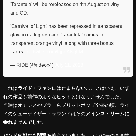
'Tarantula' will be rereleased on 4th August on vinyl
and CD.
'Carnival of Light' has been repressed in transparent
glow in dark green and 'Tarantula' comes in
transparent orange vinyl, along with three bonus
tracks.
pic.twitter.com/fqpdAtvgLM
— RIDE (@rideox4)
July 11, 2023
これは
ライド・ファンにはたまらない
…。とはいえ、いず
れの作品も前作のようなヒットとはなりませんでした。
当時はオアシスやブラーらブリットポップ全盛の頃。ライ
ドのシューゲイザー・サウンドはその
メインストリームに
乗れませんでした
。
バンド内部にも問題を抱えていました
。メンバーの音楽性