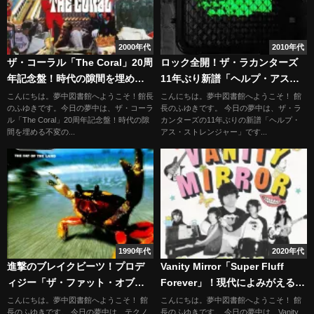
2000年代
2010年代
ザ・コーラル「The Coral」20周
ロック全開！ザ・ラカンターズ
年記念盤！時代の隙間を埋める
11年ぶり新譜「ヘルプ・アス・
不変の音楽
ストレンジャー」
こんにちは。夢中図書館へようこそ！館長
こんにちは。夢中図書館へようこそ！ 館
のふゆきです。今日の夢中は、ザ・コーラ
長のふゆきです。 今日の夢中は、ザ・ラ
ル「The Coral」20周年記念盤！時代の隙
カンターズの11年ぶりの新譜「ヘルプ・
間を埋める不変の...
アス・ストレンジャー」です...
1990年代
2020年代
進撃のブレイクビーツ！プロデ
Vanity Mirror「Super Fluff
ィジー「ザ・ファット・オブ・
Forever」！現代によみがえる60
ザ・ランド」
年代の夢…極上のレトロポップ
こんにちは。夢中図書館へようこそ！ 館
こんにちは。夢中図書館へようこそ！ 館
長のふゆきです。 今日の夢中は、テクノ
長のふゆきです。 今日の夢中は、Vanity