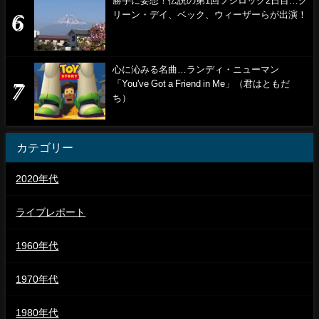
勝手に妄想！伝説の第1回フジロック2日目…グ
リーン・デイ、ベック、ウィーザーらが出演！
心に沁みる名曲…ランディ・ニューマン
「You've Got a Friend in Me」（君はともだ
ち）
カテゴリー
2020年代
ライブレポート
1960年代
1970年代
1980年代