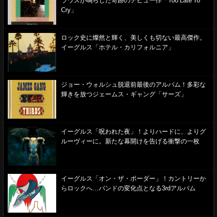
ラウスが鳴らした奇跡のデビュー作「Too Late To
Cry」
ロック史に燦然と輝く、美しくも切ない最高傑作。
イーグルス「ホテル・カリフォルニア」
ジョー・ウォルシュ脱退前最後のアルバム！多彩な
輝きを放つジェームス・ギャング「サーズ」
イーグルス「呪われた夜」！よりハードに、よりグ
ルーヴィーに。新たな幕開けを告げる衝撃の一枚
イーグルス「オン・ザ・ボーダー」！カントリーか
らロックへ…バンドの変化点となる3rdアルバム