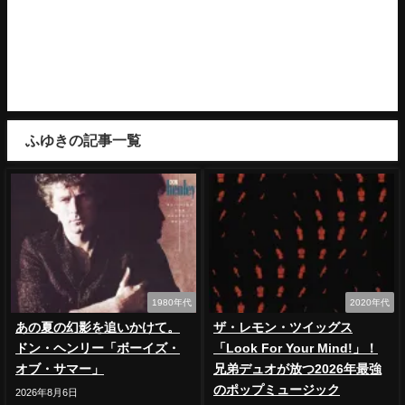
街あるきや食べ飲み、好きな音楽に読書…。そのと
きどきの「夢中」をとり揃えた「夢中図書館」を開
館しております。一度「夢中図書館」を訪れてみて
ください。Welcome to the Favorites Library…
ふゆきの記事一覧
1980年代
2020年代
あの夏の幻影を追いかけて。
ザ・レモン・ツイッグス
ドン・ヘンリー「ボーイズ・
「Look For Your Mind!」！
オブ・サマー」
兄弟デュオが放つ2026年最強
のポップミュージック
2026年8月6日