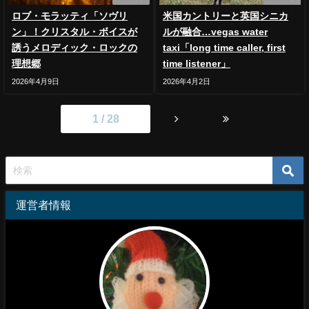
ロブ・モラッティ「ソヴリ
米国カントリーと英国シニカ
ン」！クリスタル・ボイスが
ルが融合…vegas water
誘うメロディック・ロックの
taxi「long time caller, first
理想郷
time listener」
2026年4月9日
2026年4月2日
1 / 28
運営者情報