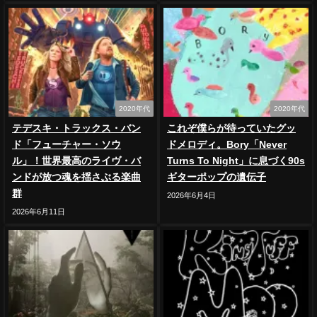
2020年代
2020年代
テデスキ・トラックス・バン
これぞ僕らが待っていたグッ
ド「フューチャー・ソウ
ドメロディ。Bory「Never
ル」！世界最高のライヴ・バ
Turns To Night」に息づく90s
ンドが放つ魂を揺さぶる楽曲
ギターポップの遺伝子
群
2026年6月4日
2026年6月11日