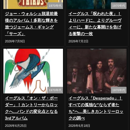
1970年代
1970年代
ジョー・ウォルシュ脱退前最
イーグルス「呪われた夜」！
後のアルバム！多彩な輝きを
よりハードに、よりグルーヴ
放つジェームス・ギャング
ィーに。新たな幕開けを告げ
「サーズ」
る衝撃の一枚
2026年7月9日
2026年7月2日
1970年代
1970年代
イーグルス「オン・ザ・ボー
イーグルス「Desperado」！
ダー」！カントリーからロッ
すべての孤独な"ならず者た
クへ…バンドの変化点となる
ち"へ…美しきカントリーロッ
3rdアルバム
クの調べ
2026年6月25日
2026年6月18日