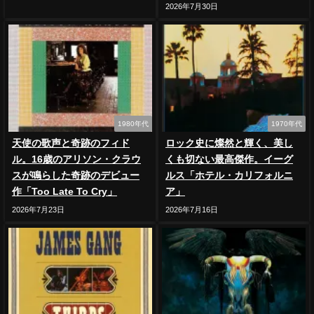
2026年7月30日
1980年代
1970年代
天使の歌声と奇跡のフィド
ロック史に燦然と輝く、美し
ル。16歳のアリソン・クラウ
くも切ない最高傑作。イーグ
スが鳴らした奇跡のデビュー
ルス「ホテル・カリフォルニ
作「Too Late To Cry」
ア」
2026年7月23日
2026年7月16日