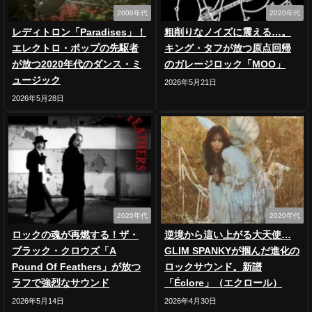
2000年代
2020年代
レディトロン「Paradises」！
粗削りなノイズに震える…。
エレクトロ・ポップの先駆者
キング・タフが放つ原点回帰
が放つ2020年代のダンス・ミ
のガレージロック「MOO」
ュージック
2026年5月21日
2026年5月28日
2020年代
2020年代
ロックの魂が再燃する！ザ・
逆境から這い上がる大天使…
ブラック・クロウズ「A
GLIM SPANKYが掴んだ進化の
Pound Of Feathers」が放つ
ロックサウンド。新譜
ラフで強烈なサウンド
「Éclore」（エクロール）
2026年5月14日
2026年4月30日