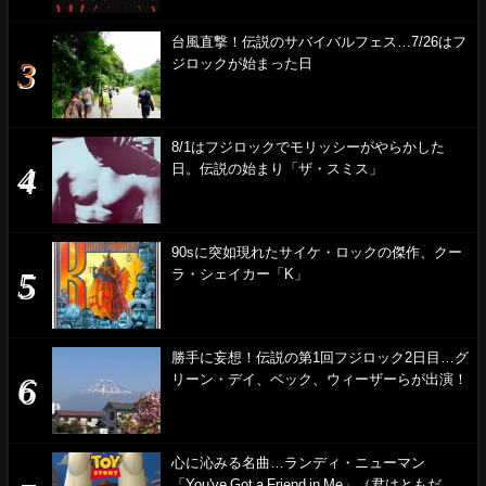
台風直撃！伝説のサバイバルフェス…7/26はフ
ジロックが始まった日
8/1はフジロックでモリッシーがやらかした
日。伝説の始まり「ザ・スミス」
90sに突如現れたサイケ・ロックの傑作、クー
ラ・シェイカー「K」
勝手に妄想！伝説の第1回フジロック2日目…グ
リーン・デイ、ベック、ウィーザーらが出演！
心に沁みる名曲…ランディ・ニューマン
「You've Got a Friend in Me」（君はともだ