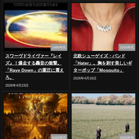
1990年代
2020年代
スワーヴドライヴァー『レイ
北欧シューゲイズ・バンド
ズ』！爆走する轟音の衝撃。
「Hater」。胸を刺す美しいギ
「Rave Down」の重圧に震え
ターポップ「Mosquito」
ろ。
2026年4月16日
2026年4月23日
2020年代
2020年代