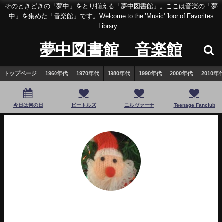
そのときどきの「夢中」をとり揃える「夢中図書館」。ここは音楽の「夢
中」を集めた「音楽館」です。Welcome to the ’Music' floor of Favorites
Library…
夢中図書館 音楽館
トップページ
1960年代
1970年代
1980年代
1990年代
2000年代
2010年
今日は何の日
ビートルズ
ニルヴァーナ
Teenage Fanclub
ふゆき