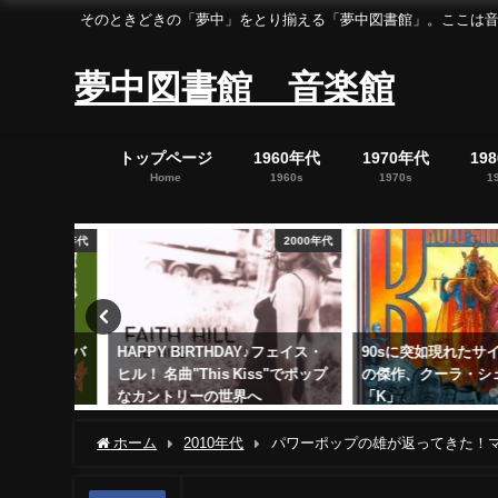
そのときどきの「夢中」をとり揃える「夢中図書館」。ここは音楽の「夢中」を集めた「
夢中図書館 音楽館
トップページ
1960年代
1970年代
19
Home
1960s
1970s
1
1970年代
2000年代
stアルバ
HAPPY BIRTHDAY♪フェイス・
90sに突如現れたサイケ
ースされ
ヒル！ 名曲"This Kiss"でポップ
の傑作、クーラ・シェイ
なカントリーの世界へ
「K」
2017年9月21日
2018年1月18日
ホーム
2010年代
パワーポップの雄が返ってきた！マシュー・