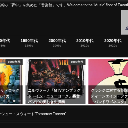
音楽館」です。Welcome to the ’Music' floor of Favorites 
80年代
1990年代
2000年代
2010年代
2020年代
980s
1990s
2000s
2010s
2020s
1990年代
1990年代
・ロック
ニルヴァーナ「MTVアンプラグ
グランジに対する英国の
カー
ド・イン・ニューヨーク」轟音
ティーンエイジ・ファン
バンドの美しき生演奏
「バンドワゴネスク」
2017年12月14日
2022年10月20日
スウィート”Tomorrow Forever"