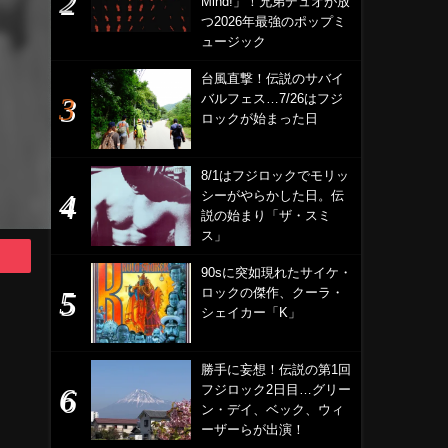
Mind!」！兄弟デュオが放
つ2026年最強のポップミ
ュージック
台風直撃！伝説のサバイ
バルフェス…7/26はフジ
ロックが始まった日
8/1はフジロックでモリッ
シーがやらかした日。伝
説の始まり「ザ・スミ
ス」
90sに突如現れたサイケ・
ロックの傑作、クーラ・
シェイカー「K」
勝手に妄想！伝説の第1回
フジロック2日目…グリー
ン・デイ、ベック、ウィ
ーザーらが出演！