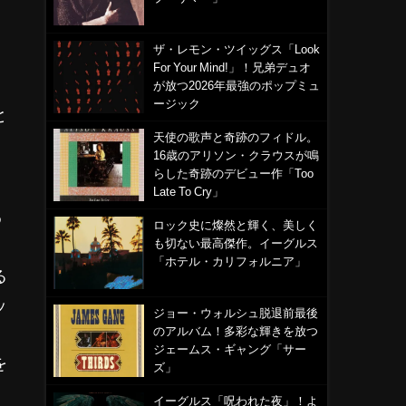
ザ・レモン・ツイッグス「Look
For Your Mind!」！兄弟デュオ
が放つ2026年最強のポップミュ
ージック
と
天使の歌声と奇跡のフィドル。
16歳のアリソン・クラウスが鳴
らした奇跡のデビュー作「Too
Late To Cry」
め
ロック史に燦然と輝く、美しく
も切ない最高傑作。イーグルス
「ホテル・カリフォルニア」
る
ッ
ジョー・ウォルシュ脱退前最後
のアルバム！多彩な輝きを放つ
ジェームス・ギャング「サー
を
ズ」
イーグルス「呪われた夜」！よ