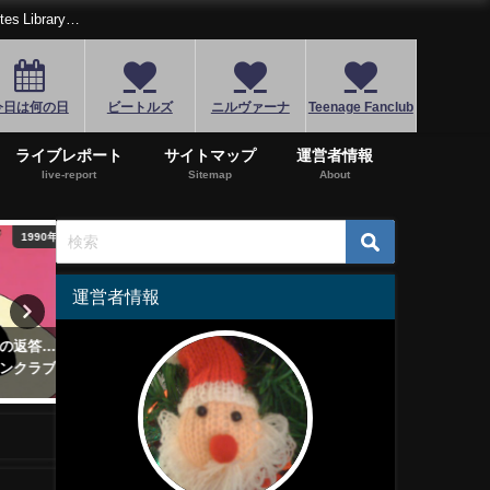
Library…
今日は何の日
ビートルズ
ニルヴァーナ
Teenage Fanclub
ライブレポート
サイトマップ
運営者情報
live-report
Sitemap
About
1990年代
1960年代
2
運営者情報
返答…
5/24はボブ・ディランの誕生日
ブライアン・ウィルソン「
クラブ
名曲”ライク・ア・ローリング・
イル」！37年を経て届けら
ストーン”
珠玉のポップソング集
2018年5月24日
2024年6月20日