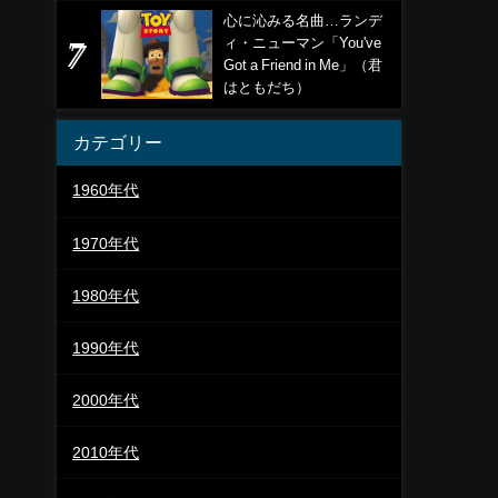
心に沁みる名曲…ランデ
ィ・ニューマン「You've
Got a Friend in Me」（君
はともだち）
カテゴリー
1960年代
1970年代
1980年代
1990年代
2000年代
2010年代