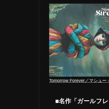
Tomorrow Forever／マシ
■名作「ガールフ