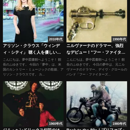
2010年代
1990年代
アリソン・クラウス「ウィンデ
ニルヴァーナのドラマー、強烈
ィ・シティ」 聴く人を優しい気
なデビュー！”フー・ファイター
持ちにさせる癒しの歌声
ズ”
こんにちは。夢中図書館へようこそ！ 館
こんにちは。夢中図書館へようこそ！ 館
長のふゆきです。 今回の「夢中」は、米
長のふゆきです。 今日の夢中は、元ニル
国のカントリー・ミュージックの歌姫、ア
ヴァーナのドラマー、デイヴ・グロールの
リソン・クラウスです。 カ...
バンド「フー・ファイターズ...
1960年代
1980年代
ジミ・ヘンドリックス伝説のは
Back to the 80s！プリファブ・