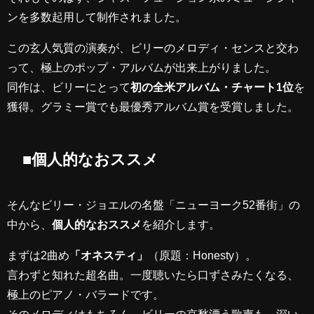
ンを多数起用して制作されました。
この玄人気質の演奏が、ビリーのメロディ・センスと交わ
って、極上のポップ・アルバムが出来上がりました。
同作は、ビリーにとって
初の全米アルバム・チャート1位
を
獲得。グラミー賞でも最優秀アルバム賞を受賞しました。
■個人的なおススメ
そんなビリー・ジョエルの名盤「ニューヨーク52番街」の
中から、
個人的なおススメ
を紹介します。
まずは2曲め
「オネスティ」
（原題：Honesty）。
言わずと知れた超名曲。一度聴いたら口ずさみたくなる、
極上のピアノ・バラードです。
そのメロディはもちろん、ビリーの哀愁漂う歌声も、深い