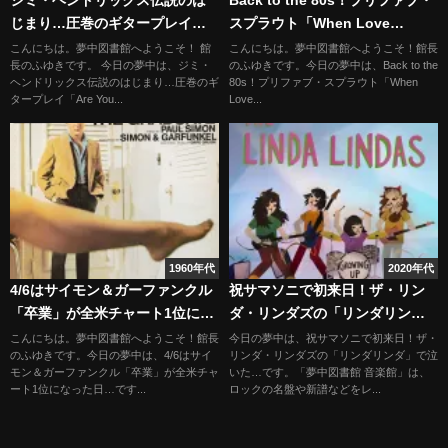
じまり…圧巻のギタープレイ
スプラウト「When Love
「Are You Experienced」
Breaks Down」
こんにちは。夢中図書館へようこそ！ 館
こんにちは。夢中図書館へようこそ！館長
長のふゆきです。 今日の夢中は、ジミ・
のふゆきです。今日の夢中は、Back to the
ヘンドリックス伝説のはじまり…圧巻のギ
80s！プリファブ・スプラウト「When
タープレイ「Are You...
Love...
1960年代
2020年代
4/6はサイモン＆ガーファンクル
祝サマソニで初来日！ザ・リン
「卒業」が全米チャート1位にな
ダ・リンダズの「リンダリン
った日
ダ」で泣いた…
こんにちは。夢中図書館へようこそ！館長
今日の夢中は、祝サマソニで初来日！ザ・
のふゆきです。今日の夢中は、4/6はサイ
リンダ・リンダズの「リンダリンダ」で泣
モン＆ガーファンクル「卒業」が全米チャ
いた…です。「夢中図書館 音楽館」は、
ート1位になった日…です...
ロックの名盤や新譜などをレ...