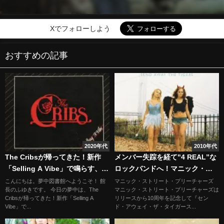
Xでフォローしよう
おすすめの記事
2020年代
2010年代
The Cribsが帰ってきた！新作
メンバー失踪を経て"4 REAL”な
「Selling A Vibe」で鳴らす、不
ロックバンドへ！マニック・ス
器用で剝き出しのロックの衝動
トリート・プリーチャーズ
こんにちは。夢中図書館へようこそ！ 館
マニック・ストリート・プリーチャーズ
長のふゆきです。 今日の夢中は、The
マニック・ストリート・プリーチャーズは
Cribsが帰ってきた！新作「Selling A
リリースから10周年を記念して『セン
Vibe」で...
ド・アウェイ・ザ・タイガース...