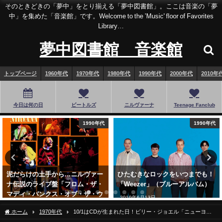
そのときどきの「夢中」をとり揃える「夢中図書館」。ここは音楽の「夢
中」を集めた「音楽館」です。Welcome to the ’Music' floor of Favorites
Library…
夢中図書館 音楽館
トップページ
1960年代
1970年代
1980年代
1990年代
2000年代
2010年
今日は何の日
ビートルズ
ニルヴァーナ
Teenage Fanclub
1990年代
1980年代
ひたむきなロックをいつまでも！
ようこそ極彩色のポップワールド
「Weezer」（ブルーアルバム）
へ…XTC「オレンジズ・アンド・
レモンズ」
2019年6月13日
2021年11月11日
ホーム
1970年代
10/1はCDが生まれた日！ビリー・ジョエル「ニューヨー
ク52番街」