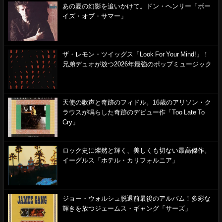
あの夏の幻影を追いかけて。ドン・ヘンリー「ボー
イズ・オブ・サマー」
ザ・レモン・ツイッグス「Look For Your Mind!」！
兄弟デュオが放つ2026年最強のポップミュージック
天使の歌声と奇跡のフィドル。16歳のアリソン・ク
ラウスが鳴らした奇跡のデビュー作「Too Late To
Cry」
ロック史に燦然と輝く、美しくも切ない最高傑作。
イーグルス「ホテル・カリフォルニア」
ジョー・ウォルシュ脱退前最後のアルバム！多彩な
輝きを放つジェームス・ギャング「サーズ」