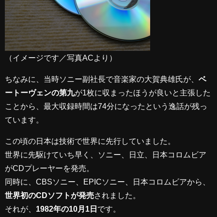
（イメージです／写真ACより）
ちなみに、当時ソニー副社長で音楽家の大賀典雄氏が、
ベ
ートーヴェンの第九
が1枚に収まったほうが良いと主張した
ことから、最大収録時間は74分になったという逸話が残っ
ています。
この頃の日本は技術で世界に先行していました。
世界に先駆けていち早く、ソニー、日立、日本コロムビア
がCDプレーヤーを発売。
同時に、CBSソニー、EPICソニー、日本コロムビアから、
世界初のCDソフトが発売
されました。
それが、
1982年の10月1日
です。