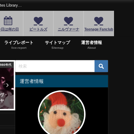
Library…
今日は何の日
ビートルズ
ニルヴァーナ
Teenage Fanclub
ライブレポート
サイトマップ
運営者情報
live-report
Sitemap
About
1970年代
1980年代
1
運営者情報
トンが
What's that noise?ビースティ・
3/23はリック・オケイセッ
ボーイズ"Fight For Your Right"
生日！カーズの名盤「ハー
an
ビートシティ」を聴こう
2019年3月7日
2023年3月23日