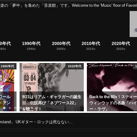
音楽館」です。Welcome to the ’Music' floor of Favorites 
80年代
1990年代
2000年代
2010年代
2020年代
980s
1990s
2000s
2010s
2020s
2020年代
1980年代
ガーの誕生
Back to the 80s！スティーヴ・
10/31はエリック・クラプ
22」
ウィンウッドの名曲「ハイヤ
初来日公演を行った日
ー・ラヴ」
（1974）！名盤「461 Oce
Boulevard」を聴く
2022年5月12日
derstand」 UKギター・ロックは死なない…
2024年10月31日