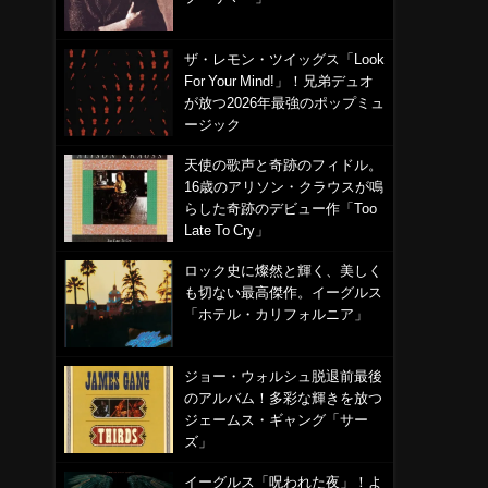
ザ・レモン・ツイッグス「Look
For Your Mind!」！兄弟デュオ
、
が放つ2026年最強のポップミュ
ージック
天使の歌声と奇跡のフィドル。
16歳のアリソン・クラウスが鳴
らした奇跡のデビュー作「Too
Late To Cry」
ロック史に燦然と輝く、美しく
も切ない最高傑作。イーグルス
「ホテル・カリフォルニア」
ジョー・ウォルシュ脱退前最後
のアルバム！多彩な輝きを放つ
ジェームス・ギャング「サー
ズ」
イーグルス「呪われた夜」！よ