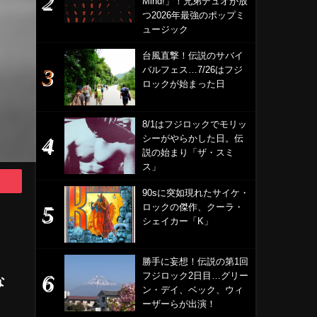
Mind!」！兄弟デュオが放
つ2026年最強のポップミ
ュージック
台風直撃！伝説のサバイ
バルフェス…7/26はフジ
ロックが始まった日
8/1はフジロックでモリッ
シーがやらかした日。伝
説の始まり「ザ・スミ
ス」
90sに突如現れたサイケ・
ロックの傑作、クーラ・
シェイカー「K」
勝手に妄想！伝説の第1回
フジロック2日目…グリー
な
ン・デイ、ベック、ウィ
ーザーらが出演！