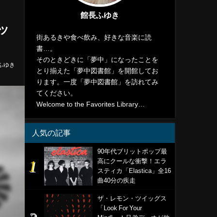
館長ふゆき
ロッ
街あるきや食べ飲み、好きな音楽に読
書…。
そのときどきに「夢中」になったことを
ふゆき
とり揃えた「夢中図書館」を開館してお
ります。一度「夢中図書館」を訪れてみ
てください。
Welcome to the Favorites Library…
人気の記事
90年代ブリットポップ最
高にクールな衝撃！エラ
スティカ「Elastica」全16
曲40分の疾走
ザ・レモン・ツイッグス
「Look For Your