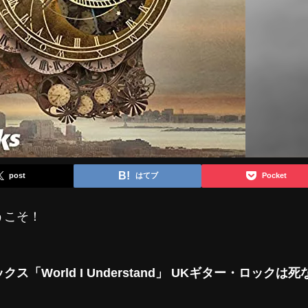
post
はてブ
Pocket
うこそ！
ス「World I Understand」 UKギター・ロックは死