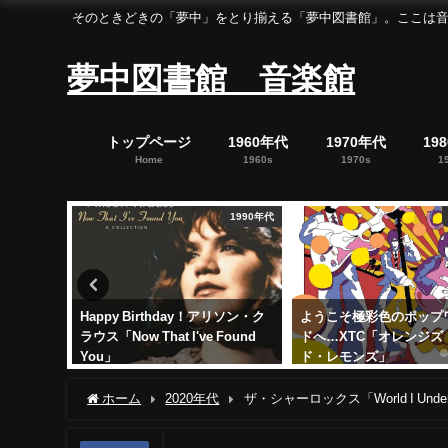
そのときどきの「夢中」をとり揃える「夢中図書館」。ここは音楽の「夢中」を集めた「
夢中図書館 音楽館
トップページ
1960年代
1970年代
19
Home
1960s
1970s
1
1990年代
1980年代
アリソン・ク
ようこそ極彩色のポップワール
9/21はリアム・ギャラ
Found
ドへ…XTC「オレンジズ・アン
日…伝説再び「ネブワース
ド・レモンズ」
を聴こう！
2021年11月11日
2023年9月21日
ホーム
2020年代
ザ・シャーロックス「World I Un