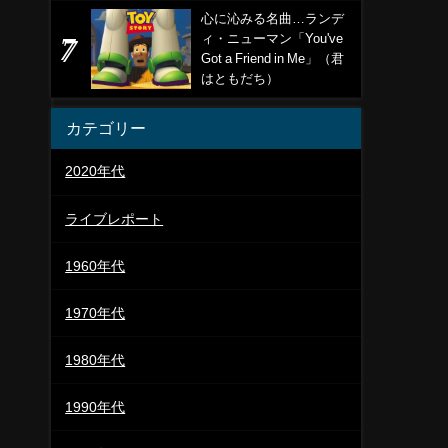
心に沁みる名曲…ランデ
ィ・ニューマン「You've
Got a Friend in Me」（君
はともだち）
カテゴリー
2020年代
ライブレポート
1960年代
1970年代
1980年代
1990年代