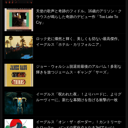
天使の歌声と奇跡のフィドル。16歳のアリソン・ク
ラウスが鳴らした奇跡のデビュー作「Too Late To
Cry」
ロック史に燦然と輝く、美しくも切ない最高傑作。
イーグルス「ホテル・カリフォルニア」
ジョー・ウォルシュ脱退前最後のアルバム！多彩な
輝きを放つジェームス・ギャング「サーズ」
イーグルス「呪われた夜」！よりハードに、よりグ
ルーヴィーに。新たな幕開けを告げる衝撃の一枚
イーグルス「オン・ザ・ボーダー」！カントリーか
らロックへ…バンドの変化点となる3rdアルバム