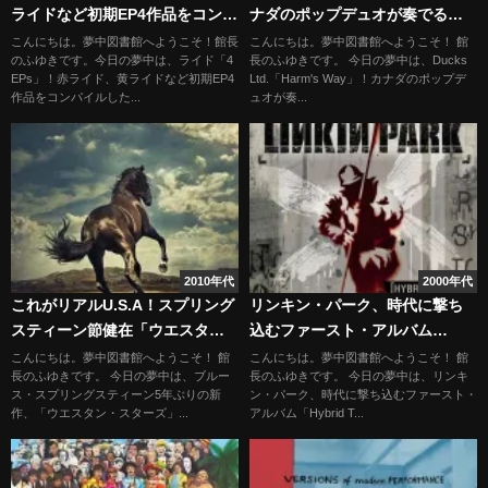
ライドなど初期EP4作品をコンパ
ナダのポップデュオが奏でる懐
イルした限定盤
かしきギターポップ
こんにちは。夢中図書館へようこそ！館長
こんにちは。夢中図書館へようこそ！ 館
のふゆきです。今日の夢中は、ライド「4
長のふゆきです。 今日の夢中は、Ducks
EPs」！赤ライド、黄ライドなど初期EP4
Ltd.「Harm's Way」！カナダのポップデ
作品をコンパイルした...
ュオが奏...
2010年代
2000年代
これがリアルU.S.A！スプリング
リンキン・パーク、時代に撃ち
スティーン節健在「ウエスタ
込むファースト・アルバム
ン・スターズ」
「Hybrid Theory」
こんにちは。夢中図書館へようこそ！ 館
こんにちは。夢中図書館へようこそ！ 館
長のふゆきです。 今日の夢中は、ブルー
長のふゆきです。 今日の夢中は、リンキ
ス・スプリングスティーン5年ぶりの新
ン・パーク、時代に撃ち込むファースト・
作、「ウエスタン・スターズ」...
アルバム「Hybrid T...