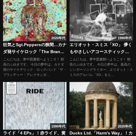
2020年代
1990年代
狂気とSgt.Peppersの狭間…カナ
エリオット・スミス「XO」 儚く
ダ発サイケロック「The Brandy
もやさしいアコースティック・
Alexanders」
サウンド
こんにちは。夢中図書館へようこそ！ 館
こんにちは。夢中図書館へようこそ！ 館
長のふゆきです。 今日の夢中は、カナダ
長のふゆきです。 今日の夢中は、孤高の
発のサイケデリック・ロックバンド「ザ・
シンガーソングライター、エリオット・ス
ブランディー・アレクサンダ...
ミスのアルバム「XO」をと...
1990年代
2020年代
ライド「4 EPs」！赤ライド、黄
Ducks Ltd.「Harm's Way」！カ