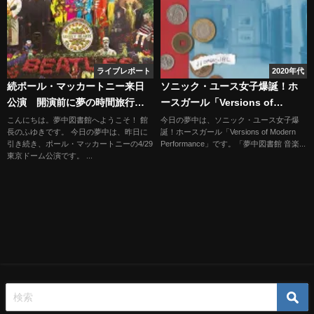
ライブレポート
2020年代
続ポール・マッカートニー来日
ソニック・ユース女子爆誕！ホ
公演 開演前に夢の時間旅行
ースガール「Versions of
へ…
Modern Performance」
こんにちは。夢中図書館へようこそ！ 館
今日の夢中は、ソニック・ユース女子爆
長のふゆきです。 今日の夢中は、昨日に
誕！ホースガール「Versions of Modern
引き続き、ポール・マッカートニーの4/29
Performance」です。「夢中図書館 音楽...
東京ドーム公演です。 ...