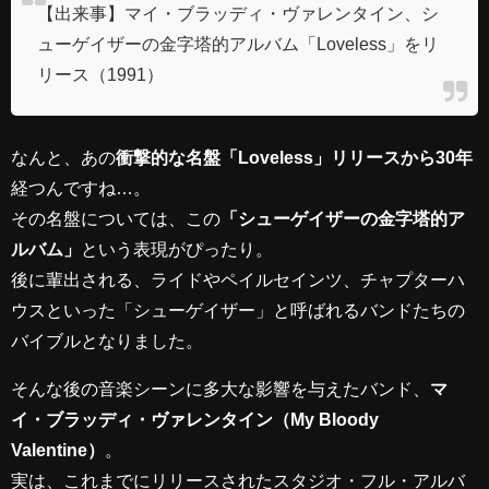
【出来事】マイ・ブラッディ・ヴァレンタイン、シ
ューゲイザーの金字塔的アルバム「Loveless」をリ
リース（1991）
なんと、あの
衝撃的な名盤「Loveless」リリースから30年
経つんですね…。
その名盤については、この
「シューゲイザーの金字塔的ア
ルバム」
という表現がぴったり。
後に輩出される、ライドやペイルセインツ、チャプターハ
ウスといった「シューゲイザー」と呼ばれるバンドたちの
バイブルとなりました。
そんな後の音楽シーンに多大な影響を与えたバンド、
マ
イ・ブラッディ・ヴァレンタイン（My Bloody
Valentine）
。
実は、これまでにリリースされたスタジオ・フル・アルバ