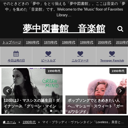
そのときどきの「夢中」をとり揃える「夢中図書館」。ここは音楽の「夢
中」を集めた「音楽館」です。Welcome to the ’Music' floor of Favorites
Library…
夢中図書館 音楽館
トップページ
1960年代
1970年代
1980年代
1990年代
2000年代
2010年
今日は何の日
ビートルズ
ニルヴァーナ
Teenage Fanclub
1990年代
1970年代
ポップソングでときめきたい人
ありがとう、エディ。2/10は伝説
へ…マシュー・スウィート「ガー
のはじまり「Van Halen」がリリ
ルフレンド」
ースされた日
2022年10月6日
2022年2月10日
ホーム
1990年代
マイ・ブラッディ・ヴァレンタイン「Loveless」美音と騒
音の狭間へ…