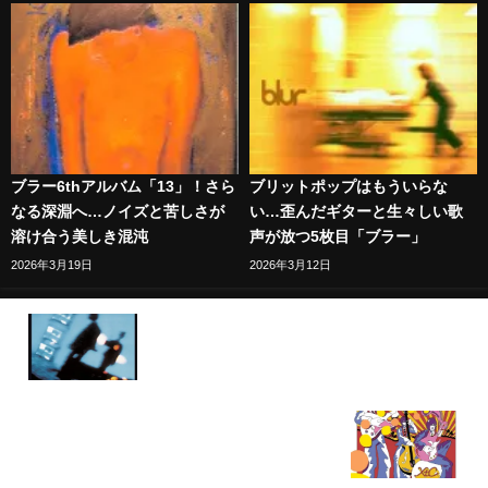
ブラー6thアルバム「13」！さら
ブリットポップはもういらな
なる深淵へ…ノイズと苦しさが
い…歪んだギターと生々しい歌
溶け合う美しき混沌
声が放つ5枚目「ブラー」
2026年3月19日
2026年3月12日
ジーザス＆メリー・チェイン「ダークランズ」絶望
からダークで甘美な音の世界へ
ようこそ極彩色のポップワールドへ…XTC「オレン
ジズ・アンド・レモンズ」