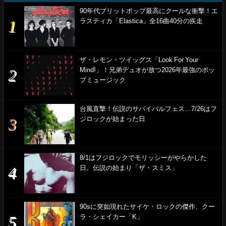
90年代ブリットポップ最高にクールな衝撃！エ
ラスティカ「Elastica」全16曲40分の疾走
ザ・レモン・ツイッグス「Look For Your
Mind!」！兄弟デュオが放つ2026年最強のポッ
プミュージック
台風直撃！伝説のサバイバルフェス…7/26はフ
ジロックが始まった日
8/1はフジロックでモリッシーがやらかした
日。伝説の始まり「ザ・スミス」
90sに突如現れたサイケ・ロックの傑作、クー
ラ・シェイカー「K」