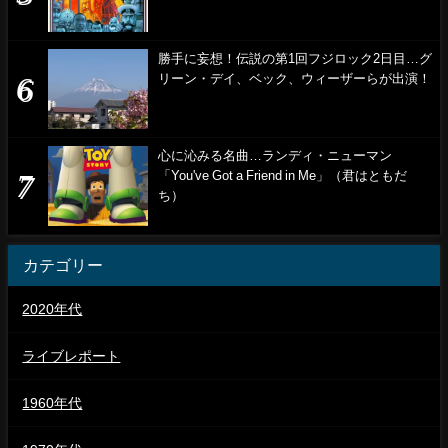
勝手に妄想！伝説の第1回フジロック2日目…グ
リーン・デイ、ベック、ウィーザーらが出演！
心に沁みる名曲…ランディ・ニューマン
「You've Got a Friend in Me」（君はともだ
ち）
カテゴリー
2020年代
ライブレポート
1960年代