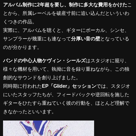
アルバム制作に2年超を要し、制作に多大な費用をかけた
こ
とから、所属レーベルを破産寸前に追い込んだといういわ
くつきの作品。
実際に、アルバムを聴くと、ギターにボーカル、シンセ、
サンプラーが幾重にも連なって
分厚い音の壁
となっている
のが分かります。
バンドの中心人物ケヴィン・シールズ
はスタジオに籠り、
様々な機材を用いて、執拗に音を録り重ねながら、この独
創的なサウンドを創り上げました。
同時期に行われた
EP「Glider」セッション
では、スタジオ
にいたスタッフたちが、フィードバックや逆回転を施した
ギターをひたすら重ねていく彼の行動を、ほとんど理解で
きなかったといいます。