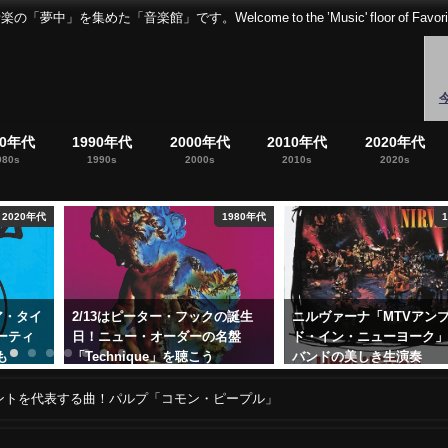
音楽館」です。Welcome to the ’Music' floor of Favorites 
80年代
1990年代
2000年代
2010年代
2020年代
980s
1990s
2000s
2010s
2020s
1980年代
1990年代
の誕生
ニルヴァーナ「MTVアンプラグ
ジョージ・マイケル「フ
名盤
ド・イン・ニューヨーク」轟音
ス」 ソロアルバムで大人
バンドの美しき生演奏
解放
2017年12月14日
2020年6月25日
ントを代表する曲！パルプ「コモン・ピープル」