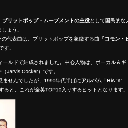
、
ブリットポップ・ムーブメントの主役
として国民的な
ましょう。
。その代表曲は、ブリットポップを象徴する曲
「コモン・
e）です。
フィールドで結成されました。中心人物は、ボーカル＆ギ
ー
（Jarvis Cocker）です。
見ませんでしたが、1990年代半ばに
アルバム「His 'n'
スすると、これが全英TOP10入りするヒットとなります