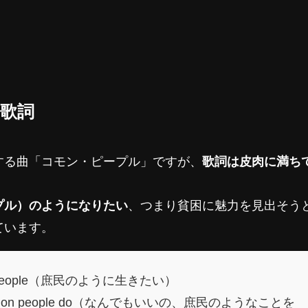
ル歌詞
する曲「コモン・ピープル」ですが、
歌詞は皮肉に満ち
プル）のようになりたい
、つまり貧困に魅力を見出そう
ています。
ommon people（庶民のように生きたい）
r common people do（なんでもいいの、庶民のようなことを