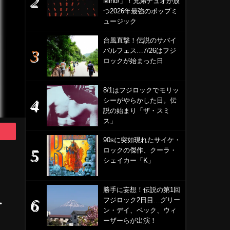
Mind!」！兄弟デュオが放
つ2026年最強のポップミ
ュージック
台風直撃！伝説のサバイ
バルフェス…7/26はフジ
ロックが始まった日
8/1はフジロックでモリッ
シーがやらかした日。伝
説の始まり「ザ・スミ
ス」
90sに突如現れたサイケ・
ロックの傑作、クーラ・
シェイカー「K」
勝手に妄想！伝説の第1回
フジロック2日目…グリー
・
ン・デイ、ベック、ウィ
ーザーらが出演！