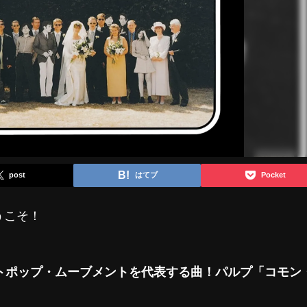
post
はてブ
Pocket
うこそ！
ットポップ・ムーブメントを代表する曲！パルプ「コモン