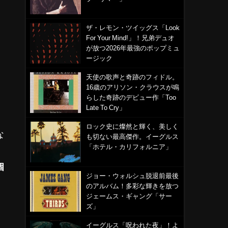
ザ・レモン・ツイッグス「Look
For Your Mind!」！兄弟デュオ
が放つ2026年最強のポップミュ
ージック
天使の歌声と奇跡のフィドル。
16歳のアリソン・クラウスが鳴
らした奇跡のデビュー作「Too
Late To Cry」
ロック史に燦然と輝く、美しく
な
も切ない最高傑作。イーグルス
「ホテル・カリフォルニア」
個
ジョー・ウォルシュ脱退前最後
のアルバム！多彩な輝きを放つ
ジェームス・ギャング「サー
ズ」
イーグルス「呪われた夜」！よ