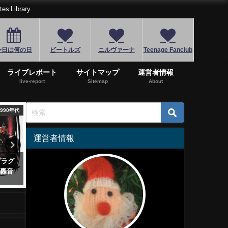
Library…
今日は何の日
ビートルズ
ニルヴァーナ
Teenage Fanclub
ライブレポート
サイトマップ
運営者情報
live-report
Sitemap
About
1980年代
1980年代
1
運営者情報
ェイ
4/19はブロンディ”Call Me”が全
ロック名盤！ブルース・ス
の魅力
米1位になった日！妖女デボラ降
ングスティーン「ボーン・
臨！
ン・ザ・USA」
2018年4月19日
2021年9月23日