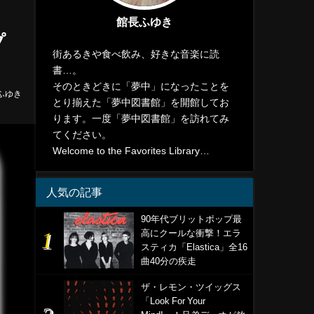
館長ふゆき
プ
街あるきや食べ飲み、好きな音楽に読
書…。
そのときどきに「夢中」になったことを
ふゆき
とり揃えた「夢中図書館」を開館してお
ります。一度「夢中図書館」を訪れてみ
てください。
Welcome to the Favorites Library…
人気の記事
90年代ブリットポップ最
高にクールな衝撃！エラ
スティカ「Elastica」全16
曲40分の疾走
ザ・レモン・ツイッグス
「Look For Your