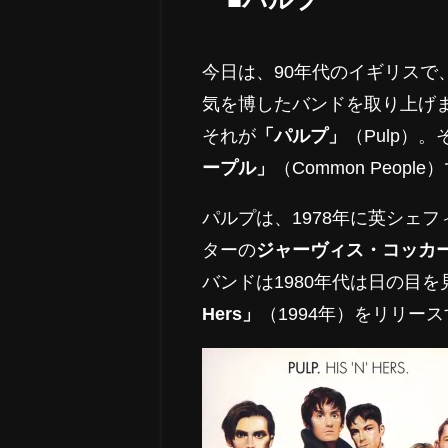
今日は、90年代のイギリスで
気を博したバンドを取り上げ
それが
「パルプ」
（Pulp）
ープル」
（Common Peopl
パルプは、1978年に英シェ
ターの
ジャーヴィス・コッカ
バンドは1980年代は日の目を
Hers」
（1994年）をリリー