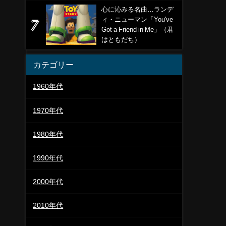
心に沁みる名曲…ランデ
ィ・ニューマン「You've
Got a Friend in Me」（君
はともだち）
カテゴリー
1960年代
1970年代
1980年代
1990年代
2000年代
2010年代