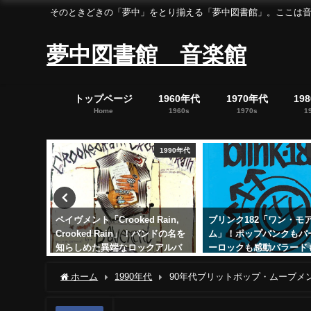
そのときどきの「夢中」をとり揃える「夢中図書館」。ここは音楽の「夢中」を集めた「
夢中図書館 音楽館
トップページ
1960年代
1970年代
19
Home
1960s
1970s
1
1990年代
2020年代
Rain,
ブリンク182「ワン・モア・タイ
2/13はピーター・フック
バンドの名を
ム」！ポップパンクもパーティ
日！ニュー・オーダーの
クアルバ
ーロックも感動バラードも
「Technique」を聴こう
2024年11月14日
2025年2月13日
ホーム
1990年代
90年代ブリットポップ・ムーブメ