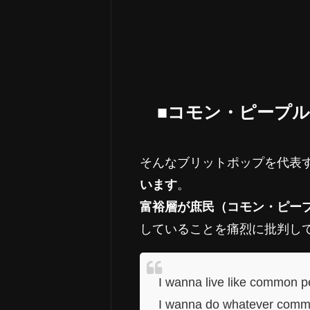
■コモン・ピープ
そんなブリットポップを代表
います
。
富裕層が庶民（コモン・ピー
していることを痛烈に批判し
I wanna live like c
I wanna do whateve