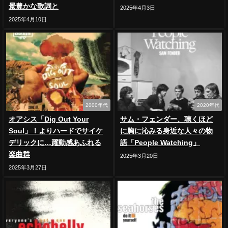
景豊かな歌詞と
2025年4月3日
2025年4月10日
2000年代
2020年代
オアシス「Dig Out Your
サム・フェンダー、聴くほど
Soul」！よりハードでサイケ
に胸に沁みる身近な人々の物
デリックに…躍動感あふれる
語「People Watching」
楽曲群
2025年3月20日
2025年3月27日