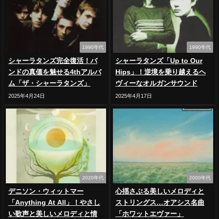
1990年代
1990年代
シャーラタンズ完全復活！バ
シャーラタンズ「Up to Our
ンドの真価を魅せる4thアルバ
Hips」！逆境を乗り越えるヘ
ム「ザ・シャーラタンズ」
ヴィーなオルガンサウンド
2025年4月24日
2025年4月17日
2020年代
2000年代
デニソン・ウィットマー
心揺さぶる美しいメロディと
「Anything At All」！やさし
ストリングス…オアシス名曲
い歌声と美しいメロディと情
「ホワットエヴァー」