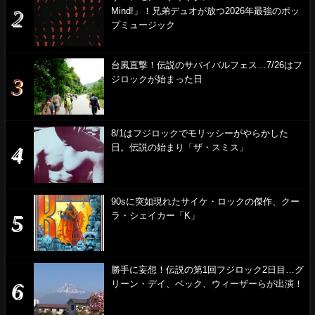
Mind!」！兄弟デュオが放つ2026年最強のポッ
プミュージック
台風直撃！伝説のサバイバルフェス…7/26はフ
ジロックが始まった日
8/1はフジロックでモリッシーがやらかした
日。伝説の始まり「ザ・スミス」
90sに突如現れたサイケ・ロックの傑作、クー
ラ・シェイカー「K」
勝手に妄想！伝説の第1回フジロック2日目…グ
リーン・デイ、ベック、ウィーザーらが出演！