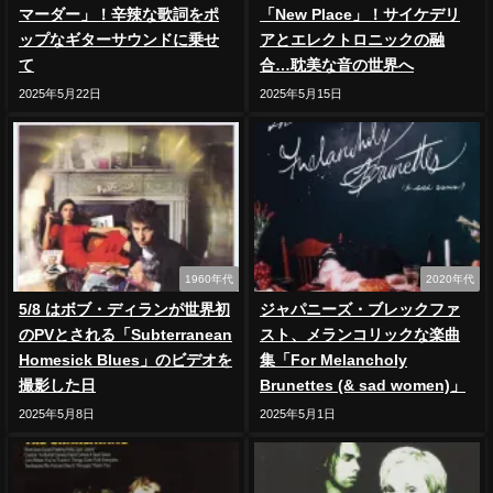
マーダー」！辛辣な歌詞をポ
「New Place」！サイケデリ
ップなギターサウンドに乗せ
アとエレクトロニックの融
て
合…耽美な音の世界へ
2025年5月22日
2025年5月15日
1960年代
2020年代
5/8 はボブ・ディランが世界初
ジャパニーズ・ブレックファ
のPVとされる「Subterranean
スト、メランコリックな楽曲
Homesick Blues」のビデオを
集「For Melancholy
撮影した日
Brunettes (& sad women)」
2025年5月8日
2025年5月1日