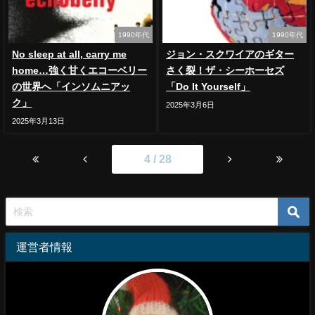
1990年代
1990年代
No sleep at all, carry me
ジョン・スクワイアのギター
home…強く甘くエコーベリー
さく裂！ザ・シーホーセズ
の世界へ「インソムニアッ
「Do It Yourself」
ク」
2025年3月6日
2025年3月13日
4 / 28
運営者情報