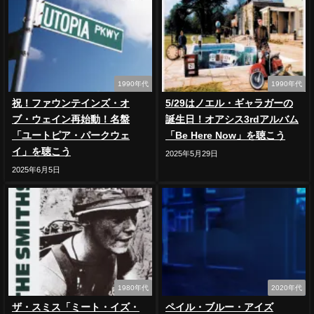
1990年代
1990年代
祝！ファウンテインズ・オ
5/29はノエル・ギャラガーの
ブ・ウェイン再始動！名盤
誕生日！オアシス3rdアルバム
「ユートピア・パークウェ
「Be Here Now」を聴こう
イ」を聴こう
2025年5月29日
2025年6月5日
1980年代
2020年代
ザ・スミス「ミート・イズ・
ペイル・ブルー・アイズ