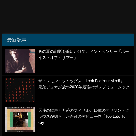
最新記事
あの夏の幻影を追いかけて。ドン・ヘンリー「ボー
イズ・オブ・サマー」
ザ・レモン・ツイッグス「Look For Your Mind!」！
兄弟デュオが放つ2026年最強のポップミュージック
天使の歌声と奇跡のフィドル。16歳のアリソン・ク
ラウスが鳴らした奇跡のデビュー作「Too Late To
Cry」