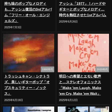
持ち味のポップなメロディ
アッシュ「1977」！ハードや
も…アッシュ復活の3rdアルバ
ギターとポップなメロディ…
ム「フリー・オール・エンジ
時代を熱狂させた1stアルバム
ェルズ」
2025年6月26日
2025年7月3日
1990年代
2020年代
トラッシュキャン・シナトラ
明日への希望とエモい歌声
ズ、美しいギターポップ「オ
と…ステレオフォニックス
ブスキュリティー・ノック
「Make 'em Laugh, Make
ス」
'em Cry, Make 'em Wait」
2025年6月19日
2025年6月12日