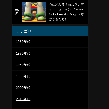
心に沁みる名曲…ランデ
ィ・ニューマン「You've
Got a Friend in Me」（君
はともだち）
カテゴリー
1960年代
1970年代
1980年代
1990年代
2000年代
2010年代