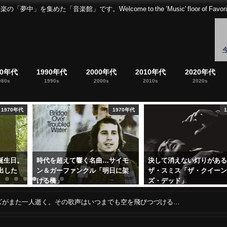
音楽館」です。Welcome to the ’Music' floor of Favorites 
80年代
1990年代
2000年代
2010年代
2020年代
980s
1990s
2000s
2010s
2020s
1970年代
1970年代
の誕生日。
時代を超えて響く名曲…サイモ
決して消えない灯りがあ
出した
ン＆ガーファンクル「明日に架
ザ・スミス「ザ・クイー
ける橋」
ズ・デッド」
2022年10月13日
2019年10月31日
ズがまた一人逝く。その歌声はいつまでも空を飛びつづける…