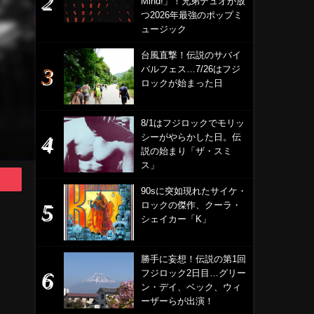
Mind!」！兄弟デュオが放
つ2026年最強のポップミ
ュージック
台風直撃！伝説のサバイ
バルフェス…7/26はフジ
ロックが始まった日
8/1はフジロックでモリッ
シーがやらかした日。伝
説の始まり「ザ・スミ
ス」
90sに突如現れたサイケ・
ロックの傑作、クーラ・
シェイカー「K」
勝手に妄想！伝説の第1回
フジロック2日目…グリー
ン・デイ、ベック、ウィ
ーザーらが出演！