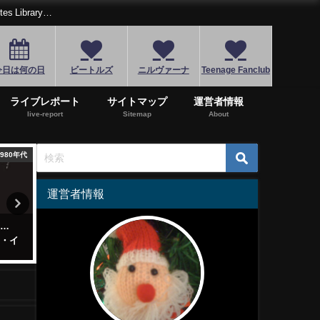
Library…
今日は何の日
ビートルズ
ニルヴァーナ
Teenage Fanclub
ライブレポート
サイトマップ
運営者情報
live-report
Sitemap
About
1980年代
1970年代
2
運営者情報
る…
ビリー・ジョエルを全米を代表
今も同じ空を見上げている
ン・イ
するピアノマンにのし上げた傑
フジファブリック「若者の
作「ストレンジャー」
て」
2024年5月9日
2019年11月7日