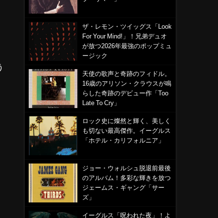
ザ・レモン・ツイッグス「Look
For Your Mind!」！兄弟デュオ
が放つ2026年最強のポップミュ
ージック
う
天使の歌声と奇跡のフィドル。
16歳のアリソン・クラウスが鳴
らした奇跡のデビュー作「Too
Late To Cry」
ロック史に燦然と輝く、美しく
も切ない最高傑作。イーグルス
「ホテル・カリフォルニア」
ジョー・ウォルシュ脱退前最後
のアルバム！多彩な輝きを放つ
ジェームス・ギャング「サー
ズ」
イーグルス「呪われた夜」！よ