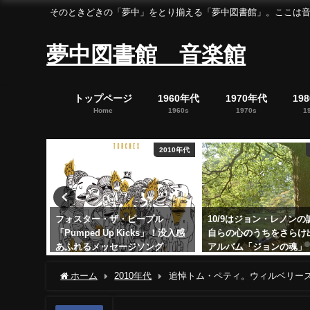
そのときどきの「夢中」をとり揃える「夢中図書館」。ここは音楽の「夢中」を集めた「
夢中図書館 音楽館
トップページ
1960年代
1970年代
19
Home
1960s
1970s
1
1970年代
2010年代
る珠玉の
フォスター・ザ・ピープル
10/9はジョン・レノン
れもの」
「Pumped Up Kicks」！没入感
自らの心のうちをさらけ
あふれるメッセージソング
アルバム「ジョンの魂」
2024年2月29日
2025年10月9日
ホーム
2010年代
追悼トム・ペティ。ウィルベリー