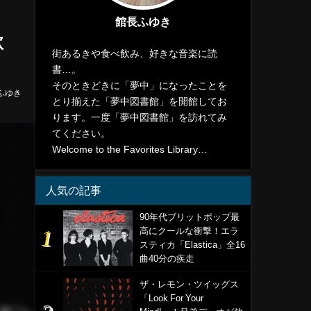
館長ふゆき
歌
街あるきや食べ飲み、好きな音楽に読
書…。
そのときどきに「夢中」になったことを
ふゆき
とり揃えた「夢中図書館」を開館してお
ります。一度「夢中図書館」を訪れてみ
てください。
Welcome to the Favorites Library…
人気の記事
90年代ブリットポップ最
高にクールな衝撃！エラ
スティカ「Elastica」全16
曲40分の疾走
ザ・レモン・ツイッグス
「Look For Your