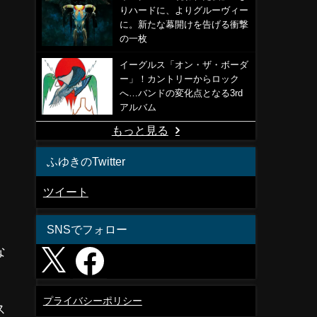
りハードに、よりグルーヴィー
に。新たな幕開けを告げる衝撃
の一枚
イーグルス「オン・ザ・ボーダ
ー」！カントリーからロック
へ…バンドの変化点となる3rd
アルバム
もっと見る
ふゆきのTwitter
ツイート
SNSでフォロー
な
プライバシーポリシー
ス