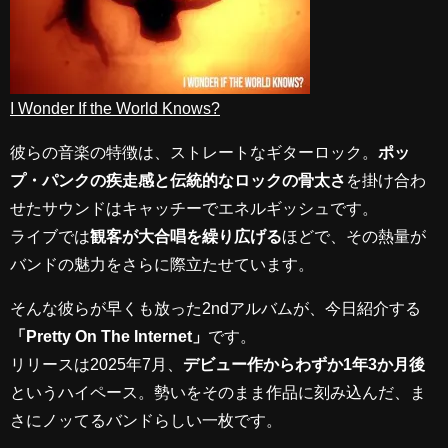
I Wonder If the World Knows?
彼らの音楽の特徴は、ストレートなギターロック。
ポッ
プ・パンクの疾走感と伝統的なロックの骨太さ
を掛け合わ
せたサウンドはキャッチーでエネルギッシュです。
ライブでは
観客が大合唱を繰り広げる
ほどで、その熱量が
バンドの魅力をさらに際立たせています。
そんな彼らが早くも放った2ndアルバムが、今日紹介する
「Pretty On The Internet」
です。
リリースは2025年7月、
デビュー作からわずか1年3か月後
というハイペース。勢いをそのまま作品に刻み込んだ、ま
さにノッてるバンドらしい一枚です。