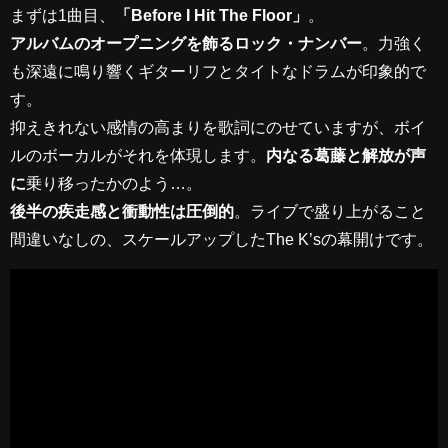
まずは1曲目、
「Before I Hit The Floor」
。
アルバムのオープニングを飾るロック・ナンバー
。力強く
も深遠に鳴り響くギターリフとタイトなドラムが印象的で
す。
抑えきれない感情の高まりを歌詞にのせていますが、ボイ
ルのボーカルがそれを体現します。
内なる葛藤と解放が声
に
乗り移ったかのよう…。
後半の疾走感と衝動性は圧倒的
。ライブで盛り上がること
間違いなしの、スケールアップしたThe K’sの幕開けです。