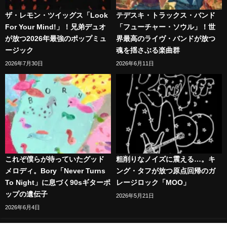
ザ・レモン・ツイッグス「Look
テデスキ・トラックス・バンド
For Your Mind!」！兄弟デュオ
「フューチャー・ソウル」！世
が放つ2026年最強のポップミュ
界最高のライヴ・バンドが放つ
ージック
魂を揺さぶる楽曲群
2026年7月30日
2026年6月11日
これぞ僕らが待っていたグッド
粗削りなノイズに震える…。キ
メロディ。Bory「Never Turns
ング・タフが放つ原点回帰のガ
To Night」に息づく90sギターポ
レージロック「MOO」
ップの遺伝子
2026年5月21日
2026年6月4日