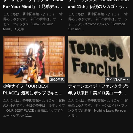
For Your Mind!」！兄弟デュオ
and 11th」伝説のシカゴ・ライ
が放つ2026年最強のポップミュ
ブも
こんにちは。夢中図書館へようこそ！ 館
こんにちは。夢中図書館へようこそ！ 館
長のふゆきです。 今日の夢中は、ザ・レ
長のふゆきです。 今日の夢中は、ザ・シ
ージック
モン・ツイッグス「Look For Your
ャーラタンズの2ndアルバム「Between
Mind!」！兄弟...
10th and ...
2020年代
ライブレポート
少年ナイフ「OUR BEST
ティーンエイジ・ファンクラブ5
PLACE」最高にポップでキュー
年ぶり来日！美メロ美コーラス
トなアルバム爆誕！童謡パンク
に魅了された東京公演
こんにちは。夢中図書館へようこそ！館長
こんにちは。夢中図書館へようこそ！ 館
のふゆきです。今日の夢中は、少年ナイフ
長のふゆきです。 ティーンエイジ・ファ
も…
「OUR BEST PLACE」最高にポップでキ
ンクラブが新作「Nothing Lasts Forever」
ュートなアルバム...
と共...