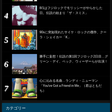
8/1はフジロックでモリッシーがやらかした
日。伝説の始まり「ザ・スミス」
90sに突如現れたサイケ・ロックの傑作、クー
ラ・シェイカー「K」
勝手に妄想！伝説の第1回フジロック2日目…グ
リーン・デイ、ベック、ウィーザーらが出演！
心に沁みる名曲…ランディ・ニューマン
「You've Got a Friend in Me」（君はともだ
ち）
カテゴリー