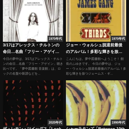
1970年代
1970年代
3/17はアレックス・チルトンの
ジョー・ウォルシュ脱退前最後
命日…名曲「フリー・アゲイ
のアルバム！多彩な輝きを放つ
ン」聴き比べ
ジェームス・ギャング「サー
今日の夢中は、3/17はアレックス・チルト
こんにちは。夢中図書館へようこそ！ 館
ンの命日…名曲「フリー・アゲイン」聴き
長のふゆきです。 今日の夢中は、ジョ
ズ」
比べです。「夢中図書館 音楽館」は、ロ
ー・ウォルシュ脱退前最後のアルバム！多
ックの名盤や新譜などを...
彩な輝きを放つジェームス・ギ...
2020年代
1990年代
ザ・レモン・ツイッグス「Look
シャーラタンズ「Between 10th