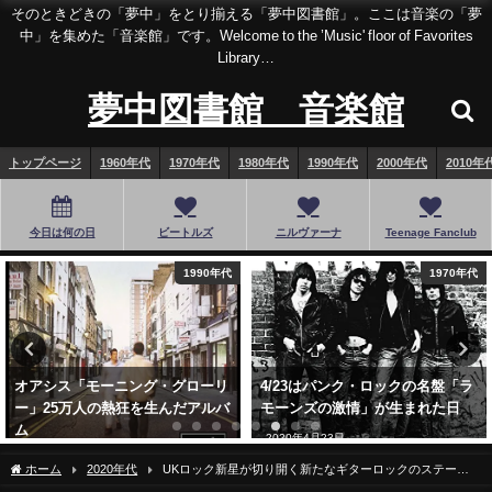
そのときどきの「夢中」をとり揃える「夢中図書館」。ここは音楽の「夢
中」を集めた「音楽館」です。Welcome to the ’Music' floor of Favorites
Library…
夢中図書館 音楽館
トップページ
1960年代
1970年代
1980年代
1990年代
2000年代
2010年
今日は何の日
ビートルズ
ニルヴァーナ
Teenage Fanclub
1990年代
1970年代
オアシス「モーニング・グローリ
4/23はパンク・ロックの名盤「ラ
ー」25万人の熱狂を生んだアルバ
モーンズの激情」が生まれた日
ム
2020年4月23日
2017年8月10日
ホーム
2020年代
UKロック新星が切り開く新たなギターロックのステー
ジ！The K’s「Pretty On The Internet」