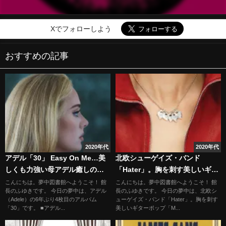
Xでフォローしよう
おすすめの記事
2020年代
2020年代
アデル「30」 Easy On Me…美
北欧シューゲイズ・バンド
しくも力強い母アデル癒しの歌
「Hater」。胸を刺す美しいギタ
声
ーポップ「Mosquito」
こんにちは。夢中図書館へようこそ！ 館
こんにちは。夢中図書館へようこそ！ 館
長のふゆきです。 今日の夢中は、アデル
長のふゆきです。 今日の夢中は、北欧シ
（Adele）の6年ぶり4枚目のアルバム
ューゲイズ・バンド「Hater」。胸を刺す
「30」です。 ■アデル...
美しいギターポップ「M...