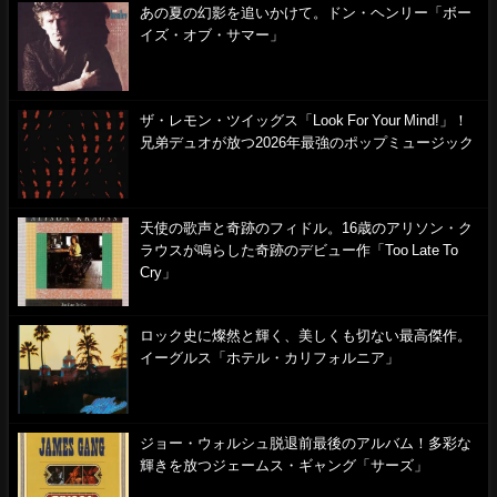
あの夏の幻影を追いかけて。ドン・ヘンリー「ボー
イズ・オブ・サマー」
ザ・レモン・ツイッグス「Look For Your Mind!」！
兄弟デュオが放つ2026年最強のポップミュージック
天使の歌声と奇跡のフィドル。16歳のアリソン・ク
ラウスが鳴らした奇跡のデビュー作「Too Late To
Cry」
ロック史に燦然と輝く、美しくも切ない最高傑作。
イーグルス「ホテル・カリフォルニア」
ジョー・ウォルシュ脱退前最後のアルバム！多彩な
輝きを放つジェームス・ギャング「サーズ」