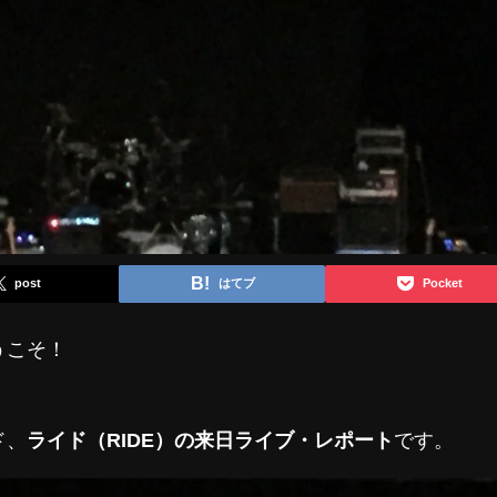
post
はてブ
Pocket
うこそ！
ド、
ライド（RIDE）の来日ライブ・レポート
です。