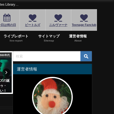
Library…
今日は何の日
ビートルズ
ニルヴァーナ
Teenage Fanclub
ライブレポート
サイトマップ
運営者情報
live-report
Sitemap
About
2010年代
1960年代
運営者情報
、新時代のEDMロ
11/12はニール・ヤングのＷ記念
3/17はアレッ
e Atlas
日…1stアルバム「Neil Young」
日…名曲「フリ
d」
聴き比べ
2020年11月12日
2022年3月17日