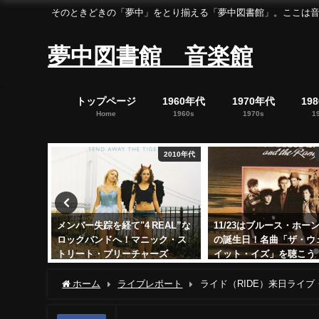
そのときどきの「夢中」をとり揃える「夢中図書館」。ここは音楽の「夢中」を集めた「
夢中図書館 音楽館
トップページ
1960年代
1970年代
19
Home
1960s
1970s
1
2010年代
1980年代
を経て"4 REAL”な
11/23はブルース・ホーンズビー
ビリー・ジ
ドへ！マニック・ス
の誕生日！名曲「ザ・ウェイ・
するピアノ
プリーチャーズ
イット・イズ」を聴こう
作「ストレ
日
2023年11月23日
2024年5月9日
ホーム
ライブレポート
ライド（RIDE）来日ライ