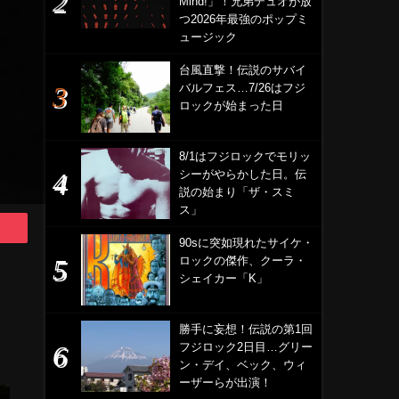
Mind!」！兄弟デュオが放
つ2026年最強のポップミ
ュージック
台風直撃！伝説のサバイ
バルフェス…7/26はフジ
ロックが始まった日
8/1はフジロックでモリッ
シーがやらかした日。伝
説の始まり「ザ・スミ
ス」
90sに突如現れたサイケ・
ロックの傑作、クーラ・
シェイカー「K」
勝手に妄想！伝説の第1回
フジロック2日目…グリー
ン・デイ、ベック、ウィ
ーザーらが出演！