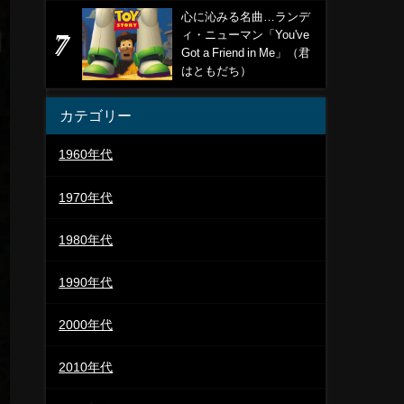
心に沁みる名曲…ランデ
ィ・ニューマン「You've
Got a Friend in Me」（君
はともだち）
カテゴリー
1960年代
1970年代
1980年代
1990年代
2000年代
2010年代