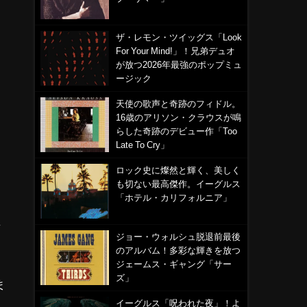
ザ・レモン・ツイッグス「Look
For Your Mind!」！兄弟デュオ
が放つ2026年最強のポップミュ
ージック
天使の歌声と奇跡のフィドル。
16歳のアリソン・クラウスが鳴
らした奇跡のデビュー作「Too
Late To Cry」
ロック史に燦然と輝く、美しく
も切ない最高傑作。イーグルス
「ホテル・カリフォルニア」
バ
ジョー・ウォルシュ脱退前最後
のアルバム！多彩な輝きを放つ
ジェームス・ギャング「サー
ズ」
ま
イーグルス「呪われた夜」！よ