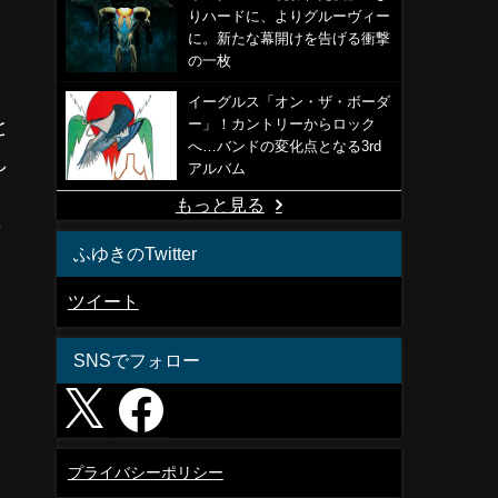
りハードに、よりグルーヴィー
は
に。新たな幕開けを告げる衝撃
の一枚
イーグルス「オン・ザ・ボーダ
ー」！カントリーからロック
と
へ…バンドの変化点となる3rd
し
アルバム
もっと見る
バ
ふゆきのTwitter
ツイート
SNSでフォロー
プライバシーポリシー