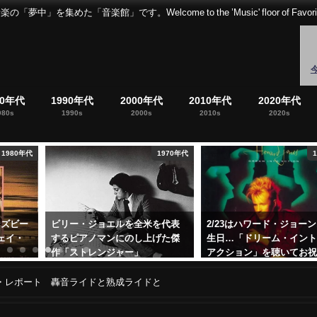
音楽館」です。Welcome to the ’Music' floor of Favorites 
80年代
1990年代
2000年代
2010年代
2020年代
980s
1990s
2000s
2010s
2020s
1970年代
1980年代
ョエルを全米を代表
2/23はハワード・ジョーンズの誕
トム・モレロ
マンにのし上げた傑
生日…「ドリーム・イントゥ・
ックアルバム「Th
ンジャー」
アクション」を聴いてお祝い！
Undergroun
2023年2月23日
2019年5月30日
ブ・レポート 轟音ライドと熟成ライドと