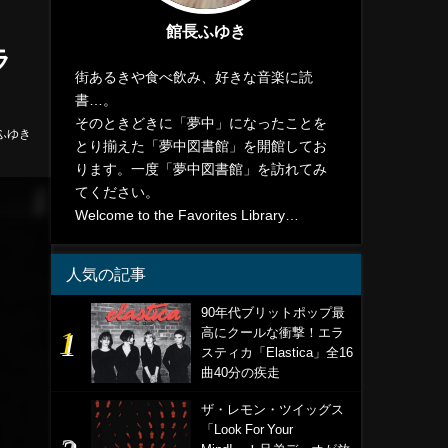
館長ふゆき
ラ
街あるきや食べ飲み、好きな音楽に読
書…。
そのときどきに「夢中」になったことを
ふゆき
とり揃えた「夢中図書館」を開館してお
ります。一度「夢中図書館」を訪れてみ
てください。
Welcome to the Favorites Library…
人気の記事
90年代ブリットポップ最
高にクールな衝撃！エラ
スティカ「Elastica」全16
曲40分の疾走
ザ・レモン・ツイッグス
「Look For Your