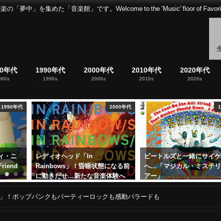
音楽館」です。Welcome to the ’Music' floor of Favorites 
80年代
1990年代
2000年代
2010年代
2020年代
980s
1990s
2000s
2010s
2020s
2000年代
1960年代
ビートルズと一緒にサイケの旅
日本史を愛するアフロヘ
態になる前
へ…「マジカル・ミステリーツ
奏でる歴史縛りファンク
体験へ
アー」
シ」
2019年12月26日
2018年2月15日
ム」！ポップパンクもパーティーロックも感動バラードも