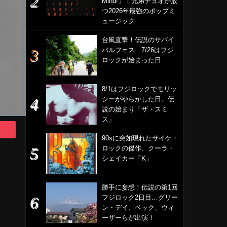
Mind!」！兄弟デュオが放
つ2026年最強のポップミ
ュージック
台風直撃！伝説のサバイ
バルフェス…7/26はフジ
ロックが始まった日
8/1はフジロックでモリッ
シーがやらかした日。伝
説の始まり「ザ・スミ
ス」
90sに突如現れたサイケ・
ロックの傑作、クーラ・
シェイカー「K」
勝手に妄想！伝説の第1回
フジロック2日目…グリー
ッ
ン・デイ、ベック、ウィ
ーザーらが出演！