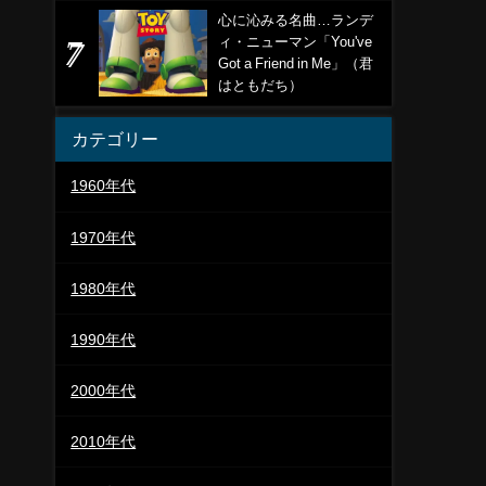
心に沁みる名曲…ランデ
ィ・ニューマン「You've
Got a Friend in Me」（君
はともだち）
カテゴリー
1960年代
1970年代
1980年代
1990年代
2000年代
2010年代