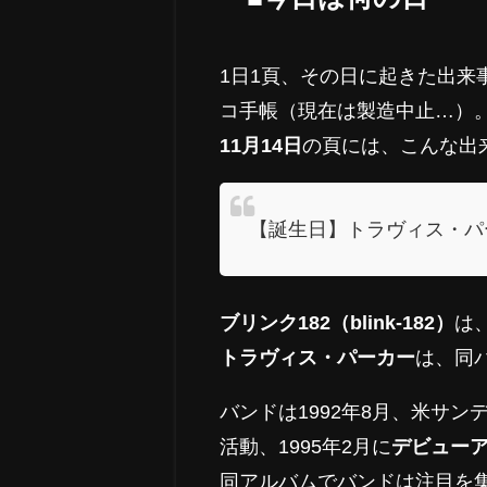
1日1頁、その日に起きた出
コ手帳（現在は製造中止…）
11月14日
の頁には、こんな出
【誕生日】トラヴィス・パー
ブリンク182（blink-182）
は
トラヴィス・パーカー
は、同
バンドは1992年8月、米サ
活動、1995年2月に
デビューアル
同アルバムでバンドは注目を