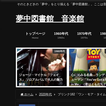
そのときどきの「夢中」をとり揃える「夢中図書館」。ここは音楽の「夢中」を集めた「
夢中図書館 音楽館
トップページ
1960年代
1970年代
19
Home
1960s
1970s
1
1980年代
1990年代
フェイ
心に沁みる名曲…ランディ・ニ
レディオヘッド「In
人の魅力
ューマン「You've Got a Friend
Rainbows」！昏睡状
in Me」（君はともだち）
に動きだせ…新たな音楽
2024年11月28日
2024年10月10日
ホーム
2020年代
ブリンク182「ワン・モア・タイ