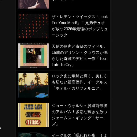
ザ・レモン・ツイッグス「Look
For Your Mind!」！兄弟デュオ
が放つ2026年最強のポップミュ
ージック
天使の歌声と奇跡のフィドル。
16歳のアリソン・クラウスが鳴
らした奇跡のデビュー作「Too
Late To Cry」
ロック史に燦然と輝く、美しく
も切ない最高傑作。イーグルス
「ホテル・カリフォルニア」
ジョー・ウォルシュ脱退前最後
のアルバム！多彩な輝きを放つ
ジェームス・ギャング「サー
ズ」
ア
イーグルス「呪われた夜」！よ