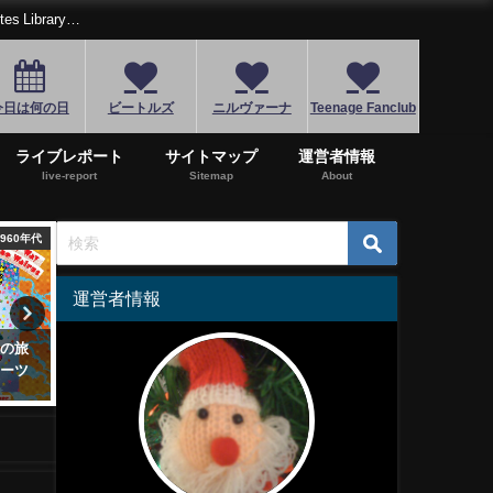
Library…
今日は何の日
ビートルズ
ニルヴァーナ
Teenage Fanclub
ライブレポート
サイトマップ
運営者情報
live-report
Sitemap
About
2000年代
1960年代
1
運営者情報
アーが
名盤「レッド・ツェッペリン
4/23はパンク・ロックの名
「レキ
Ⅱ」革新的ハードロックンロー
モーンズの激情」が生まれ
ル爆誕
2020年4月23日
2020年5月14日