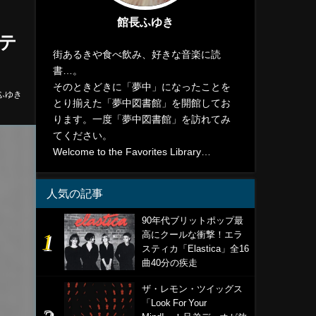
館長ふゆき
テ
街あるきや食べ飲み、好きな音楽に読
書…。
そのときどきに「夢中」になったことを
ふゆき
とり揃えた「夢中図書館」を開館してお
ります。一度「夢中図書館」を訪れてみ
てください。
Welcome to the Favorites Library…
人気の記事
90年代ブリットポップ最
高にクールな衝撃！エラ
スティカ「Elastica」全16
曲40分の疾走
ザ・レモン・ツイッグス
「Look For Your