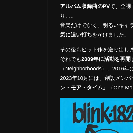
アルバム収録曲のPV
で、全裸
り…。
音楽だけでなく、明るいキャ
気に追い打ち
をかけました。
その後もヒット作を送り出し
それでも
2009年に活動を再開
（Neighborhoods）、201
2023年10月には、創設メ
ン・モア・タイム」
（One M