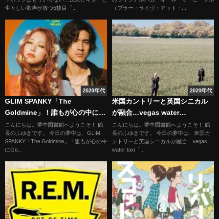
生々しい歌声が放つ5枚目「...
（ブラー・ライヴ・アット・...
2020年代
2020年代
GLIM SPANKY「The
米国カントリーと英国シニカル
Goldmine」！誰もが心の中に
が融合…vegas water
Goldmineを持ってるんだ…
taxi「long time caller, first
こんにちは。夢中図書館へようこそ！ 館
こんにちは。夢中図書館へようこそ！ 館
長のふゆきです。 今日の夢中は、GLIM
長のふゆきです。 今日の夢中は、米国カ
time listener」
SPANKY「The Goldmine」！誰もが心の中
ントリーと英国シニカルが融合…vegas
にGo...
water taxi「...