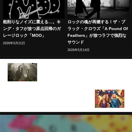
粗削りなノイズに震える…。キ
ロックの魂が再燃する！ザ・ブ
ング・タフが放つ原点回帰のガ
ラック・クロウズ「A Pound Of
レージロック「MOO」
Feathers」が放つラフで強烈な
サウンド
2026年5月21日
2026年5月14日
レディトロン「Paradises」！エレクトロ・ポップ
の先駆者が放つ2020年代のダンス・ミュージック
テデスキ・トラックス・バンド「フューチャー・ソ
ウル」！世界最高のライヴ・バンドが放つ魂を揺さ
ぶる楽曲群