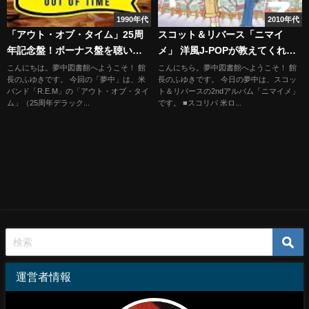
1990年代
2010年代
「アウト・オブ・タイム」25周
スコット＆リバース「ニマイ
年記念盤！ボーナス盤を聴いて
メ」 洋風J-POPが教えてくれる
あらためて気づくR.E.Mの魅力と
コトバの魅力
こんにちは。夢中図書館へようこそ！ 館
こんにちら。夢中図書館へようこそ！ 館
長のふゆきです。 今回の「夢中」は、米
長のふゆきです。 今日の夢中は、スコッ
は？
バンド「R.E.M」の「アウト・オブ・タイ
ト＆リバースの2ndアルバム「ニマイメ」
ム」（25周年デラック...
です。 ■スコリバ 米ロ...
運営者情報