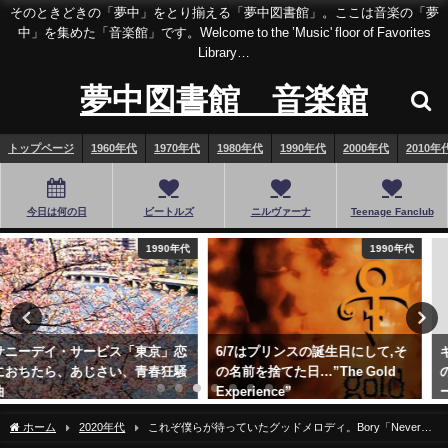
そのときどきの「夢中」をとり揃える「夢中図書館」。ここは音楽の「夢
中」を集めた「音楽館」です。Welcome to the ’Music' floor of Favorites
Library…
夢中図書館 音楽館
トップページ
1960年代
1970年代
1980年代
1990年代
2000年代
2010年
今日は何の日
ビートルズ
ニルヴァーナ
Teenage Fanclub
1990年代
1990年代
6/7はプリンスの誕生日にして,そ
ギターレスのピアノロック！衝撃
の名前を捨てた日…”The Gold
のデビューアルバム「ベン・フォ
Experience”
ールズ・ファイブ」
2018年6月7日
2019年9月12日
ホーム
2020年代
これぞ僕らが待っていたグッドメロディ。Bory「Never
Turns To Night」に息づく90sギターポップの遺伝子