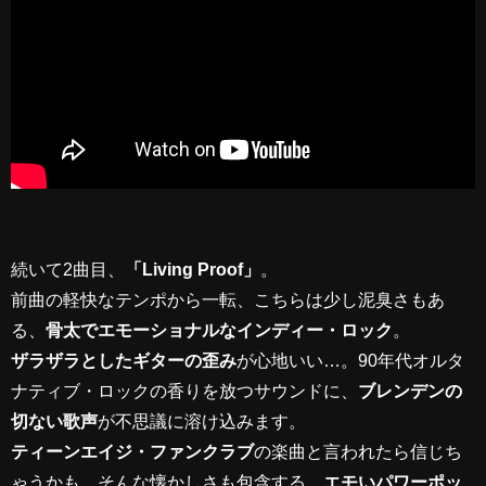
続いて2曲目、
「Living Proof」
。
前曲の軽快なテンポから一転、こちらは少し泥臭さもあ
る、
骨太でエモーショナルなインディー・ロック
。
ザラザラとしたギターの歪み
が心地いい…。90年代オルタ
ナティブ・ロックの香りを放つサウンドに、
ブレンデンの
切ない歌声
が不思議に溶け込みます。
ティーンエイジ・ファンクラブ
の楽曲と言われたら信じち
ゃうかも。そんな懐かしさも包含する、
エモいパワーポッ