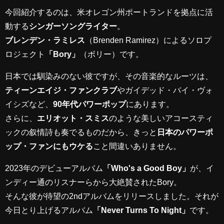
今回紹介するのは、米オレゴン州ポートランドを拠点に活
動する
シンガーソングライター
。
ブレンデン・ラミレス
（Brenden Ramirez）によるソロプ
ロジェクト
「Bory」
（ボリー）です。
日本では馴染みのない彼ですが、その音楽的なルーツは、
ティーンエイジ・ファンクラブ
やガイデッド・バイ・ヴォ
イシズなど、
90年代パワーポップ
にあります。
さらに、
エリオット・スミス
のような美しいアコースティ
ックの叙情詩も奏でるものだから、きっと
日本のパワーポ
ップ・ファンにもウケる
こと間違いありません。
2023年のデビューアルバム
「Who's a Good Boy」
が、イ
ンディー通のリスナーらから大絶賛されたBory。
そんな彼が待望の2ndアルバムをリリースしました。それが
今日とり上げるアルバム
「Never Turns To Night」
です。