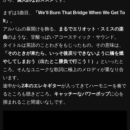
まずは1曲目、
「We'll Burn That Bridge When We Get To
It」
。
アルバムの幕開けを飾る、
まるでエリオット・スミスの楽
曲
のような、甘酸っぱいアコースティック・サウンド。
タイトルは英語のことわざをもじったもの。その意味は、
「そのときが来たら、いっそ後戻りできないように橋を燃
やしてしまおう（出たとこ勝負で行こう！）」
といったと
ころ。そんなユニークな歌詞に極上のメロディが重なり合
います。
途中から
2本のエレキギター
が入ってきてハーモニーを奏で
るところも聴きどころ。
キャッチーなパワーポップ
に心を
掴まれること間違いなしです。