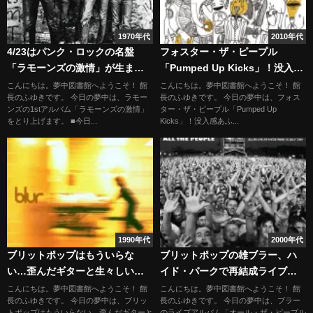
1970年代
2010年代
4/23はパンク・ロックの名盤
フォスター・ザ・ピープル
「ラモーンズの激情」が生まれ
「Pumped Up Kicks」！没入感
た日
あふれるメッセージソング
こんにちは。夢中図書館へようこそ！ 館
こんにちは。夢中図書館へようこそ！ 館
長のふゆきです。 今日の夢中は、ラモー
長のふゆきです。 今日の夢中は、フォス
ンズの1stアルバム「ラモーンズの激情」
ター・ザ・ピープル「Pumped Up
をとり上げます。 ■今日...
Kicks」！没入感あふ...
1990年代
2000年代
ブリットポップはもういらな
ブリットポップの雄ブラー、ハ
い…歪んだギターと生々しい歌
イド・パークで再結成ライブ＠
声が放つ5枚目「ブラー」
2009/07/02
こんにちは。夢中図書館へようこそ！ 館
こんにちは。夢中図書館へようこそ！ 館
長のふゆきです。 今日の夢中は、ブリッ
長のふゆきです。 今日の夢中は、ブラー
トポップはもういらない…歪んだギターと
のライブアルバム「オール・ザ・ピープル