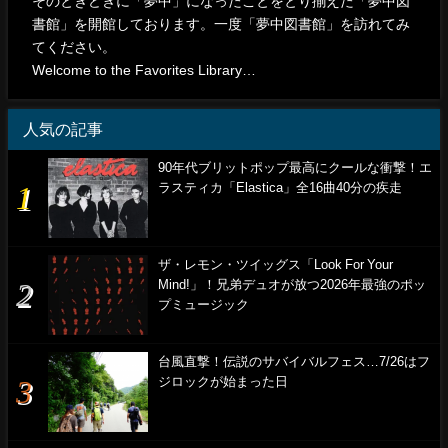
そのときどきに「夢中」になったことをとり揃えた「夢中図
書館」を開館しております。一度「夢中図書館」を訪れてみ
てください。
Welcome to the Favorites Library…
人気の記事
90年代ブリットポップ最高にクールな衝撃！エ
ラスティカ「Elastica」全16曲40分の疾走
ザ・レモン・ツイッグス「Look For Your
Mind!」！兄弟デュオが放つ2026年最強のポッ
プミュージック
台風直撃！伝説のサバイバルフェス…7/26はフ
ジロックが始まった日