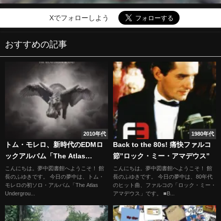
Xでフォローしよう
おすすめの記事
2010年代
1980年代
トム・モレロ、新時代のEDMロ
Back to the 80s! 痛快ファルコ
ックアルバム「The Atlas
節”ロック・ミー・アマデウス”
Underground」
こんにちは。夢中図書館へようこそ！ 館
こんにちは。夢中図書館へようこそ！ 館
長のふゆきです。 今日の夢中は、トム・
長のふゆきです。 今日の夢中は、80年代
モレロの初ソロ・アルバム「The Atlas
のヒット曲、ファルコの「ロック・ミー・
Undergrou...
アマデウス」です。 ■B...