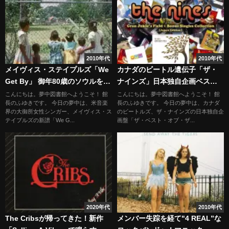
2010年代
2010年代
メイヴィス・ステイプルズ「We
カナダのビートル遺伝子「ザ・
Get By」 御年80歳のソウルを聴
ナインズ」日本独自企画ベスト
け！
盤
こんにちは。夢中図書館へようこそ！ 館
こんにちは。夢中図書館へようこそ！ 館
長のふゆきです。 今日の夢中は、米音楽
長のふゆきです。 今日の夢中は、カナダ
界の大御所女性シンガー、メイヴィス・ス
のビートルズ、ザ・ナインズの日本独自企
テイプルズの新譜「We G...
画盤「ザ・ベスト・オブ・ザ...
2020年代
2010年代
The Cribsが帰ってきた！新作
メンバー失踪を経て"4 REAL”な