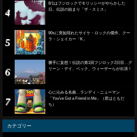
8/1はフジロックでモリッシーがやらかした
日。伝説の始まり「ザ・スミス」
90sに突如現れたサイケ・ロックの傑作、クー
ラ・シェイカー「K」
勝手に妄想！伝説の第1回フジロック2日目…グ
リーン・デイ、ベック、ウィーザーらが出演！
心に沁みる名曲…ランディ・ニューマン
「You've Got a Friend in Me」（君はともだ
ち）
カテゴリー