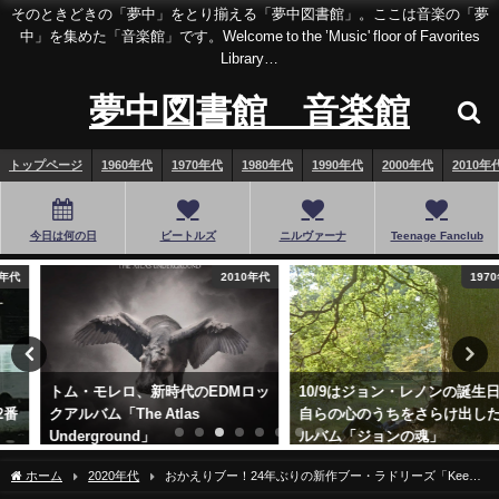
そのときどきの「夢中」をとり揃える「夢中図書館」。ここは音楽の「夢
中」を集めた「音楽館」です。Welcome to the ’Music' floor of Favorites
Library…
夢中図書館 音楽館
トップページ
1960年代
1970年代
1980年代
1990年代
2000年代
2010年
今日は何の日
ビートルズ
ニルヴァーナ
Teenage Fanclub
2010年代
1970年代
トム・モレロ、新時代のEDMロッ
10/9はジョン・レノンの誕生日。
クアルバム「The Atlas
自らの心のうちをさらけ出したア
Underground」
ルバム「ジョンの魂」
2019年5月30日
2025年10月9日
ホーム
2020年代
おかえりブー！24年ぶりの新作ブー・ラドリーズ「Keep
On With Falling」