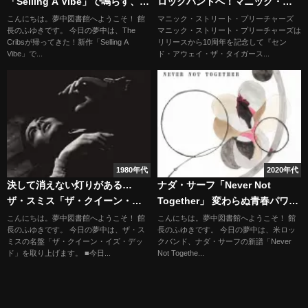
「Selling A Vibe」で鳴らす、不
ロックバンドへ！マニック・ス
器用で剝き出しのロックの衝動
トリート・プリーチャーズ
こんにちは。夢中図書館へようこそ！ 館
マニック・ストリート・プリーチャーズ
長のふゆきです。 今日の夢中は、The
マニック・ストリート・プリーチャーズは
Cribsが帰ってきた！新作「Selling A
リリースから10周年を記念して『セン
Vibe」で...
ド・アウェイ・ザ・タイガース...
1980年代
2020年代
決して消えない灯りがある…
ナダ・サーフ「Never Not
ザ・スミス「ザ・クイーン・イ
Together」 変わらぬ青春パワー
ズ・デッド」
ポップ
こんにちは。夢中図書館へようこそ！ 館
こんにちは。夢中図書館へようこそ！ 館
長のふゆきです。 今日の夢中は、ザ・ス
長のふゆきです。 今日の夢中は、米ロッ
ミスの名盤「ザ・クイーン・イズ・デッ
クバンド、ナダ・サーフの新譜「Never
ド」を取り上げます。 ■今日...
Not Togethe...