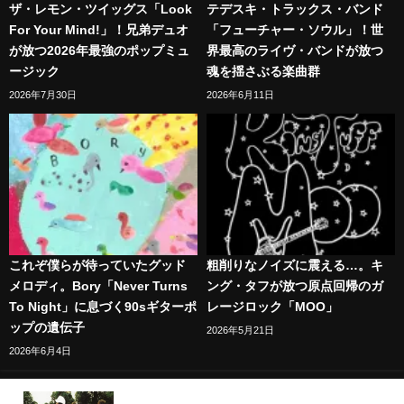
ザ・レモン・ツイッグス「Look
テデスキ・トラックス・バンド
For Your Mind!」！兄弟デュオ
「フューチャー・ソウル」！世
が放つ2026年最強のポップミュ
界最高のライヴ・バンドが放つ
ージック
魂を揺さぶる楽曲群
2026年7月30日
2026年6月11日
これぞ僕らが待っていたグッド
粗削りなノイズに震える…。キ
メロディ。Bory「Never Turns
ング・タフが放つ原点回帰のガ
To Night」に息づく90sギターポ
レージロック「MOO」
ップの遺伝子
2026年5月21日
2026年6月4日