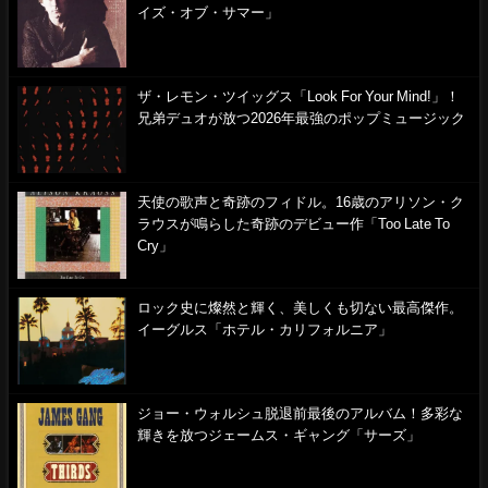
イズ・オブ・サマー」
ザ・レモン・ツイッグス「Look For Your Mind!」！
兄弟デュオが放つ2026年最強のポップミュージック
天使の歌声と奇跡のフィドル。16歳のアリソン・ク
ラウスが鳴らした奇跡のデビュー作「Too Late To
Cry」
ロック史に燦然と輝く、美しくも切ない最高傑作。
イーグルス「ホテル・カリフォルニア」
ジョー・ウォルシュ脱退前最後のアルバム！多彩な
輝きを放つジェームス・ギャング「サーズ」