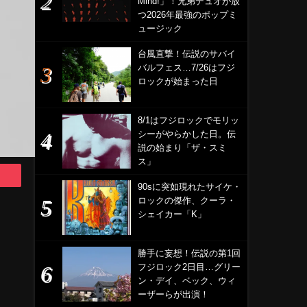
Mind!」！兄弟デュオが放
つ2026年最強のポップミ
ュージック
台風直撃！伝説のサバイ
バルフェス…7/26はフジ
ロックが始まった日
8/1はフジロックでモリッ
シーがやらかした日。伝
説の始まり「ザ・スミ
ス」
90sに突如現れたサイケ・
ロックの傑作、クーラ・
シェイカー「K」
勝手に妄想！伝説の第1回
フジロック2日目…グリー
ン・デイ、ベック、ウィ
ーザーらが出演！