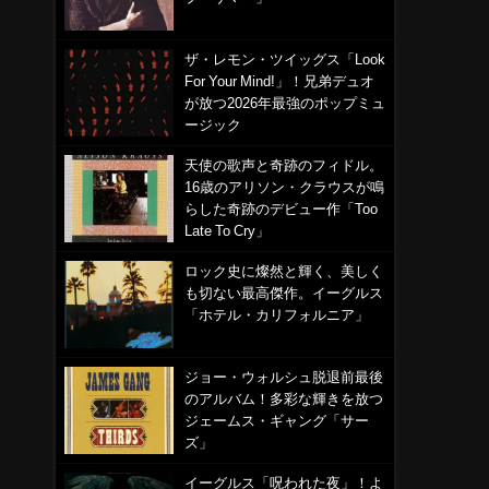
ザ・レモン・ツイッグス「Look
For Your Mind!」！兄弟デュオ
が放つ2026年最強のポップミュ
ージック
天使の歌声と奇跡のフィドル。
16歳のアリソン・クラウスが鳴
て
らした奇跡のデビュー作「Too
Late To Cry」
ロック史に燦然と輝く、美しく
も切ない最高傑作。イーグルス
「ホテル・カリフォルニア」
ジョー・ウォルシュ脱退前最後
のアルバム！多彩な輝きを放つ
ジェームス・ギャング「サー
ズ」
イーグルス「呪われた夜」！よ