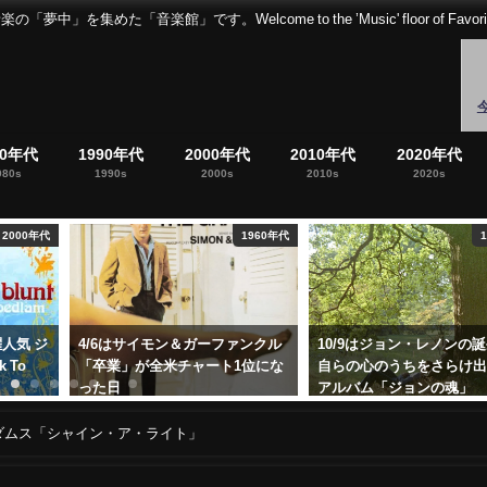
音楽館」です。Welcome to the ’Music' floor of Favorites 
80年代
1990年代
2000年代
2010年代
2020年代
980s
1990s
2000s
2010s
2020s
1960年代
1970年代
イモン＆ガーファンクル
10/9はジョン・レノンの誕生日。
クラプトン
全米チャート1位にな
自らの心のうちをさらけ出した
説バンド”
アルバム「ジョンの魂」
ス”奇跡の1
日
2025年10月9日
2018年2月8日
ダムス「シャイン・ア・ライト」