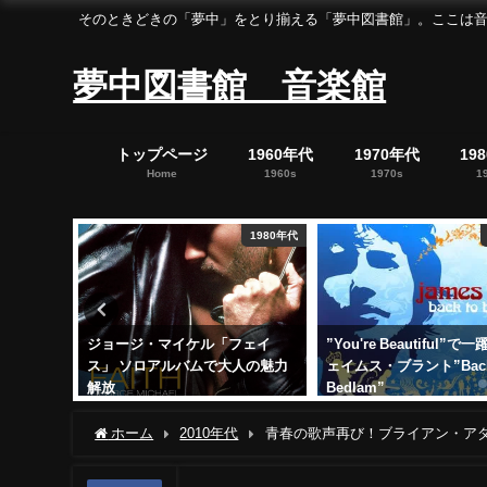
そのときどきの「夢中」をとり揃える「夢中図書館」。ここは音楽の「夢中」を集めた「
夢中図書館 音楽館
トップページ
1960年代
1970年代
19
Home
1960s
1970s
1
1980年代
2000年代
・マイケル「フェイ
”You're Beautiful”で一躍人気 ジ
4/6はサ
ロアルバムで大人の魅力
ェイムス・ブラント”Back To
「卒業」が
Bedlam”
った日
25日
2018年2月22日
2023年4月6
ホーム
2010年代
青春の歌声再び！ブライアン・ア