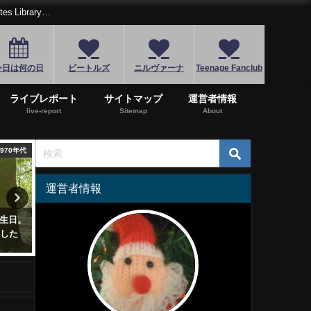
Library…
今日は何の日
ビートルズ
ニルヴァーナ
Teenage Fanclub
ライブレポート
サイトマップ
運営者情報
live-report
Sitemap
About
1960年代
1990年代
運営者情報
とウィンウッドの伝
サニーデイ・サービス「東京」
ジーザス＆メ
ブラインド・フェイ
恋におちたら、あじさい、青春
「オートマテ
枚
狂騒曲
先取りするサ
2021年8月26日
2022年12月29