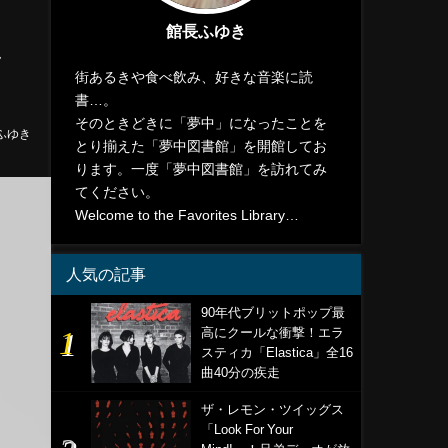
館長ふゆき
ラ
街あるきや食べ飲み、好きな音楽に読
書…。
そのときどきに「夢中」になったことを
ふゆき
とり揃えた「夢中図書館」を開館してお
ります。一度「夢中図書館」を訪れてみ
てください。
Welcome to the Favorites Library…
人気の記事
90年代ブリットポップ最
高にクールな衝撃！エラ
スティカ「Elastica」全16
曲40分の疾走
ザ・レモン・ツイッグス
「Look For Your