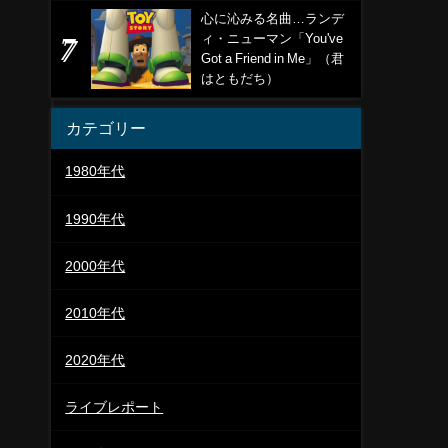
心に沁みる名曲…ランデ
ィ・ニューマン「You've
Got a Friend in Me」（君
はともだち）
カテゴリー
1980年代
1990年代
2000年代
2010年代
2020年代
ライブレポート