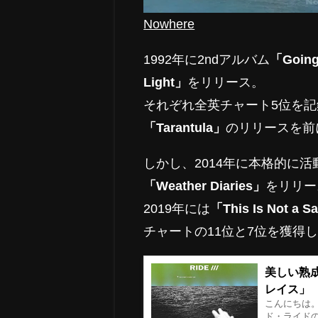
Nowhere
1992年に2ndアルバム
「Going
Light」
をリリース。
それぞれ全英チャート5位を記録
「Tarantula」
のリリースを前
しかし、2014年に本格的に活
「Weather Diaries」
をリリー
2019年には
「This Is Not a S
チャートの11位と7位を獲得
美しい熟
レイス」
こんにちは
ド・ライド