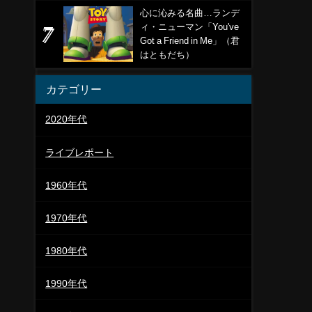
心に沁みる名曲…ランデ
ィ・ニューマン「You've
Got a Friend in Me」（君
はともだち）
カテゴリー
2020年代
ライブレポート
1960年代
1970年代
1980年代
1990年代