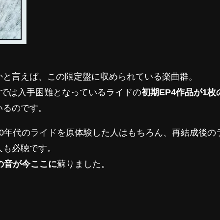
かと言えば、この限定盤に収められている楽曲群。
、今では入手困難となっているライドの
初期EP4作品が1枚
いるのです。
90年代のライドを原体験した人はもちろん、再結成後の
人も必聴です。
の音が今ここに
蘇りました。