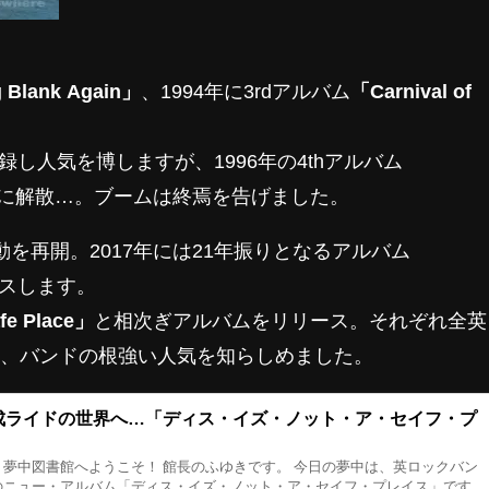
 Blank Again」
、1994年に3rdアルバム
「Carnival of
し人気を博しますが、1996年の4thアルバム
に解散…。ブームは終焉を告げました。
動を再開。2017年には21年振りとなるアルバム
スします。
afe Place」
と相次ぎアルバムをリリース。それぞれ全英
し、バンドの根強い人気を知らしめました。
成ライドの世界へ…「ディス・イズ・ノット・ア・セイフ・プ
。夢中図書館へようこそ！ 館長のふゆきです。 今日の夢中は、英ロックバン
のニュー・アルバム「ディス・イズ・ノット・ア・セイフ・プレイス」です。