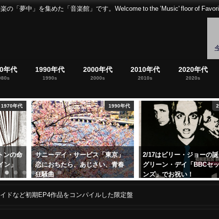
音楽館」です。Welcome to the ’Music' floor of Favorites 
80年代
1990年代
2000年代
2010年代
2020年代
980s
1990s
2000s
2010s
2020s
1990年代
2020年代
東京」
2/17はビリー・ジョーの誕生日。
泥だらけの土手から…ニ
、青春
グリーン・デイ「BBCセッショ
ーナ伝説のライブ盤「フ
ンズ」でお祝い！
ザ・マディ・バンクス・
ザ・ウィッシュカー」
2022年2月17日
ライドなど初期EP4作品をコンパイルした限定盤
2025年9月25日