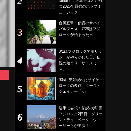
Mind!」！兄弟デュオが放
つ2026年最強のポップミ
ュージック
台風直撃！伝説のサバイ
バルフェス…7/26はフジ
ロックが始まった日
8/1はフジロックでモリッ
シーがやらかした日。伝
説の始まり「ザ・スミ
ス」
90sに突如現れたサイケ・
ロックの傑作、クーラ・
シェイカー「K」
勝手に妄想！伝説の第1回
フジロック2日目…グリー
ル
ン・デイ、ベック、ウィ
ーザーらが出演！