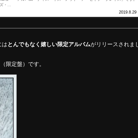
・...
2019.8.29
には
とんでもなく嬉しい限定アルバム
がリリースされま
」
（限定盤）です。