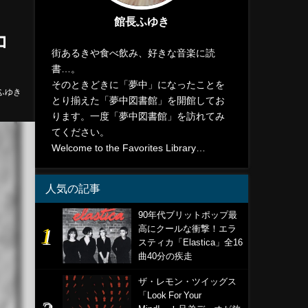
館長ふゆき
コ
街あるきや食べ飲み、好きな音楽に読
書…。
そのときどきに「夢中」になったことを
ふゆき
とり揃えた「夢中図書館」を開館してお
ります。一度「夢中図書館」を訪れてみ
てください。
Welcome to the Favorites Library…
人気の記事
90年代ブリットポップ最
高にクールな衝撃！エラ
スティカ「Elastica」全16
曲40分の疾走
ザ・レモン・ツイッグス
「Look For Your