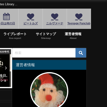
Library…
今日は何の日
ビートルズ
ニルヴァーナ
Teenage Fanclub
ライブレポート
サイトマップ
運営者情報
live-report
Sitemap
About
1990年代
2010年代
1
運営者情報
ルヴァ
バンド結成30周年スピッツ
ジミ・ヘンドリックス伝説
ロム・
「CYCLE HIT」！色あせない青
じまり…圧巻のギタープレ
オブ・
春のメロディをいつまでも…
「Are You Experienced」
2017年12月21日
2025年9月18日