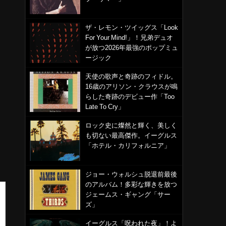
ザ・レモン・ツイッグス「Look
For Your Mind!」！兄弟デュオ
が放つ2026年最強のポップミュ
ージック
天使の歌声と奇跡のフィドル。
16歳のアリソン・クラウスが鳴
らした奇跡のデビュー作「Too
Late To Cry」
ロック史に燦然と輝く、美しく
も切ない最高傑作。イーグルス
「ホテル・カリフォルニア」
ジョー・ウォルシュ脱退前最後
のアルバム！多彩な輝きを放つ
ジェームス・ギャング「サー
ズ」
イーグルス「呪われた夜」！よ