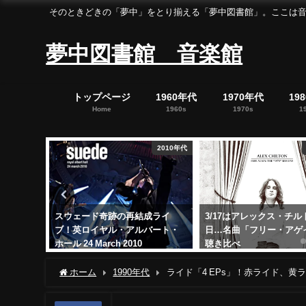
そのときどきの「夢中」をとり揃える「夢中図書館」。ここは音楽の「夢中」を集めた「
夢中図書館 音楽館
トップページ
1960年代
1970年代
19
Home
1960s
1970s
1
2010年代
1970年代
成ライ
3/17はアレックス・チルトンの命
サニーデイ・サービス「
バート・
日…名曲「フリー・アゲイン」
恋におちたら、あじさい
聴き比べ
狂騒曲
2022年3月17日
2021年8月26日
ホーム
1990年代
ライド「4 EPs」！赤ライド、黄