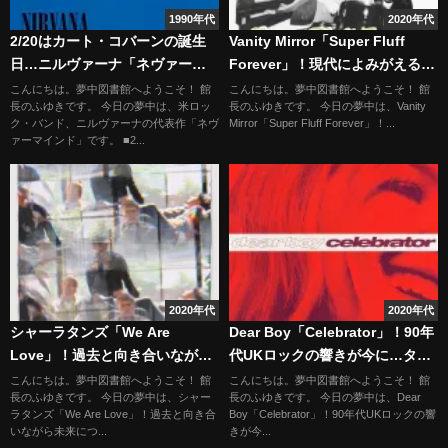
1990年代
2020年代
2/20はカート・コバーンの誕生
Vanity Mirror「Super Fluff
日…ニルヴァーナ「ネヴァーマ
Forever」！現代によみがえる60
インド」
年代の夢…極上のレトロポップ
こんにちは。夢中図書館へようこそ！ 館
こんにちは。夢中図書館へようこそ！ 館
長のふゆきです。 今日の夢中は、米ロッ
長のふゆきです。 今日の夢中は、Vanity
ク・バンド、ニルヴァーナの代表作「ネヴ
Mirror「Super Fluff Forever」！...
ァーマインド」です。 ■2...
2020年代
2020年代
シャーラタンズ「We Are
Dear Boy「Celebrator」！90年
Love」！過去と向き合いながら
代UKロックの響きが今に…タイ
未来につなぐ愛のサウンド
ムレスな輝きを放つ青春サウン
こんにちは。夢中図書館へようこそ！ 館
こんにちは。夢中図書館へようこそ！ 館
長のふゆきです。 今日の夢中は、シャー
長のふゆきです。 今日の夢中は、Dear
ド
ラタンズ「We Are Love」！過去と向き合
Boy「Celebrator」！90年代UKロックの響
いながら未来につ...
きが今...