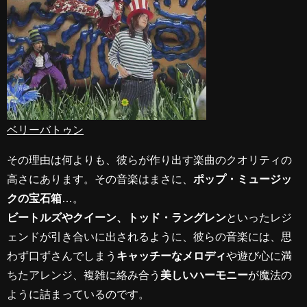
ベリーバトゥン
その理由は何よりも、彼らが作り出す楽曲のクオリティの
高さにあります。その音楽はまさに、
ポップ・ミュージッ
クの宝石箱
…。
ビートルズやクイーン、トッド・ラングレン
といったレジ
ェンドが引き合いに出されるように、彼らの音楽には、思
わず口ずさんでしまう
キャッチーなメロディ
や遊び心に満
ちたアレンジ、複雑に絡み合う
美しいハーモニー
が魔法の
ように詰まっているのです。