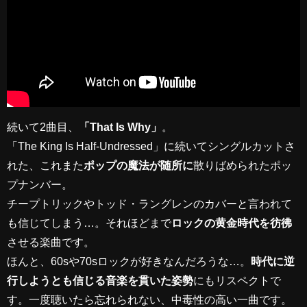
続いて2曲目、
「That Is Why」
。
「The King Is Half-Undressed」に続いてシングルカットさ
れた、これまた
ポップの魔法が随所に
散りばめられたポッ
プナンバー。
チープトリックやトッド・ラングレンのカバーと言われて
も信じてしまう…。それほどまで
ロックの黄金時代を彷彿
させる楽曲です。
ほんと、60sや70sロックが好きなんだろうな…。
時代に逆
行しようとも信じる音楽を貫いた姿勢
にもリスペクトで
す。一度聴いたら忘れられない、中毒性の高い一曲です。