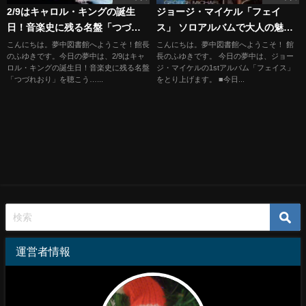
2/9はキャロル・キングの誕生
ジョージ・マイケル「フェイ
日！音楽史に残る名盤「つづれ
ス」 ソロアルバムで大人の魅力
おり」を聴こう
解放
こんにちは。夢中図書館へようこそ！館長
こんにちは。夢中図書館へようこそ！ 館
のふゆきです。今日の夢中は、2/9はキャ
長のふゆきです。 今日の夢中は、ジョー
ロル・キングの誕生日！音楽史に残る名盤
ジ・マイケルの1stアルバム「フェイス」
「つづれおり」を聴こう…...
をとり上げます。 ■今日...
運営者情報