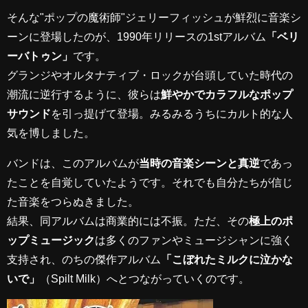
そんな"ポップの魔術師"ジェリーフィッシュが鮮烈に音楽シ
ーンに登場したのが、1990年リリースの1stアルバム
「ベリ
ーバトゥン」
です。
グランジやオルタナティブ・ロックが台頭していた時代の
潮流に逆行するように、彼らは
鮮やかでカラフルなポップ
サウンド
を引っ提げて登場。みるみるうちにカルト的な人
気を博しました。
バンドは、このアルバムが
当時の音楽シーンと真逆
であっ
たことを自覚していたようです。それでも自分たちが信じ
た音楽をつらぬきました。
結果、同アルバムは商業的には不振。ただ、その
極上のポ
ップミュージック
は多くのファンやミュージシャンに強く
支持され、のちの傑作アルバム
「こぼれたミルクに泣かな
いで」
（Spilt Milk）へとつながっていくのです。