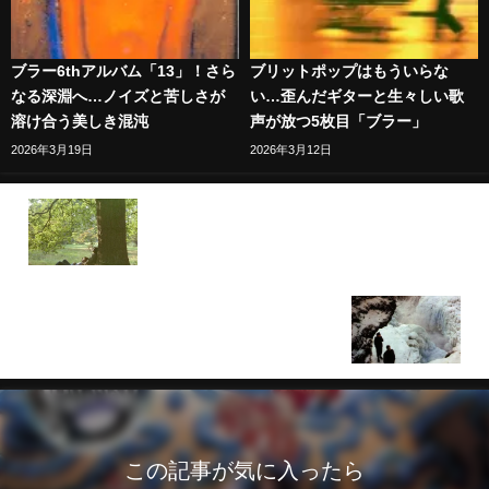
ブラー6thアルバム「13」！さら
ブリットポップはもういらな
なる深淵へ…ノイズと苦しさが
い…歪んだギターと生々しい歌
溶け合う美しき混沌
声が放つ5枚目「ブラー」
2026年3月19日
2026年3月12日
10/9はジョン・レノンの誕生日。自らの心のうちを
さらけ出したアルバム「ジョンの魂」
エコー＆ザ・バニーメン「ポーキュパイン」！暗鬱
さと美しさが共存する耽美なギターロック
この記事が気に入ったら