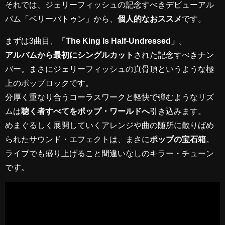
それでは、ジェリーフィッシュの記念すべきデビューアル
バム「ベリーバトゥン」から、
個人的なおススメ
です。
まずは3曲目、
「The King Is Half-Undressed」
。
アルバムから最初にシングルカット
された記念すべきナン
バー。まさにジェリーフィッシュの真骨頂というような極
上のポップロックです。
分厚く重なり合うコーラスワークと軽快で弾むようなリズ
ムは
聴く者すべてをポップ・ワールドへ
引き込みます。
めまぐるしく展開していくアレンジや曲の随所に散りばめ
られたサウンド・エフェクトは、まさに
ポップの宝石箱
。
ライブでも盛り上げること間違いなしのキラー・チューン
です。