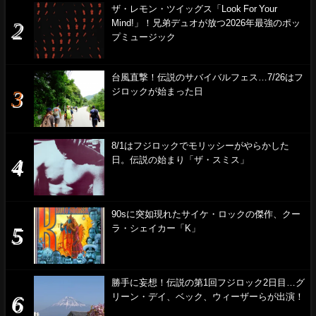
ザ・レモン・ツイッグス「Look For Your
Mind!」！兄弟デュオが放つ2026年最強のポッ
プミュージック
台風直撃！伝説のサバイバルフェス…7/26はフ
ジロックが始まった日
8/1はフジロックでモリッシーがやらかした
日。伝説の始まり「ザ・スミス」
90sに突如現れたサイケ・ロックの傑作、クー
ラ・シェイカー「K」
勝手に妄想！伝説の第1回フジロック2日目…グ
リーン・デイ、ベック、ウィーザーらが出演！