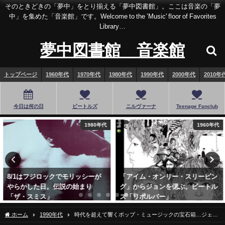
そのときどきの「夢中」をとり揃える「夢中図書館」。ここは音楽の「夢
中」を集めた「音楽館」です。Welcome to the ’Music' floor of Favorites
Library…
夢中図書館 音楽館
トップページ
1960年代
1970年代
1980年代
1990年代
2000年代
2010年
今日は何の日
ビートルズ
ニルヴァーナ
Teenage Fanclub
1980年代
1960年代
8/1はフジロックでモリッシーが
「アイム・オンリー・スリーピン
やらかした日。伝説の始まり
グ」からジョンを偲ぶ。ビートル
「ザ・スミス」
ズ「リボルバー」
2019年8月1日
2016年12月8日
ホーム
1990年代
時代を超えて響くポップ・ミュージックの宝石箱…ジェリ
ーフィッシュ「ベリーバトゥン」