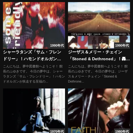
1990年代
1990年代
シャーラタンズ「サム・フレン
ジーザス＆メリー・チェイン
ドリー」！ハモンドオルガンが
「Stoned & Dethroned」！轟音
疾走する至福のグルーヴ
の先に辿り着いたアコースティ
こんにちは。夢中図書館へようこそ！ 館
こんにちは。夢中図書館へようこそ！ 館
長のふゆきです。 今日の夢中は、シャー
長のふゆきです。 今日の夢中は、ジーザ
ックなメロディ
ラタンズ「サム・フレンドリー」！ハモン
ス＆メリー・チェイン「Stoned &
ドオルガンが疾走する至福の...
Dethrone...
1970年代
1980年代