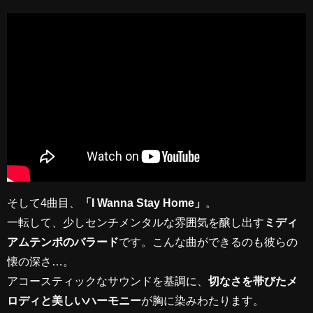
そして4曲目、
「I Wanna Stay Home」
。
一転して、少しセンチメンタルな雰囲気を醸し出す
ミディ
アムテンポのバラード
です。こんな曲ができるのも彼らの
懐の深さ…。
アコースティックなサウンドを基調に、
切なさを帯びたメ
ロディと美しいハーモニー
が胸に染みわたります。