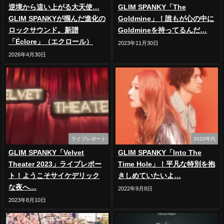
逆境から這い上がる大天使…
GLIM SPANKY「The
GLIM SPANKYが掴んだ進化の
Goldmine」！誰もが心の中に
ロックサウンド。新譜
Goldmineを持ってるんだ…
「Éclore」（エクロール）
2023年11月30日
2026年4月30日
ライブレポート
2020年代
GLIM SPANKY「Velvet
GLIM SPANKY「Into The
Theater 2023」ライブレポー
Time Hole」！平凡な特別を抱
ト！ようこそサイケデリック
きしめていたいよ…
な夜へ…
2022年9月8日
2023年8月10日