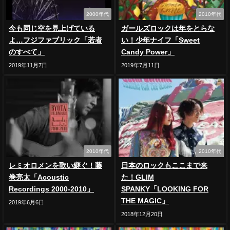
2000年代
2010年代
今も同じ空を見上げている
ガールズロックは年をとらな
よ…フジファブリック「若者
い！少年ナイフ「Sweet
のすべて」
Candy Power」
2019年11月7日
2019年7月11日
2010年代
2010年代
レミオロメンを歌い継ぐ！藤
日本のロックもここまで来
巻亮太「Acoustic
た！GLIM
Recordings 2000-2010」
SPANKY「LOOKING FOR
THE MAGIC」
2019年6月6日
2018年12月20日