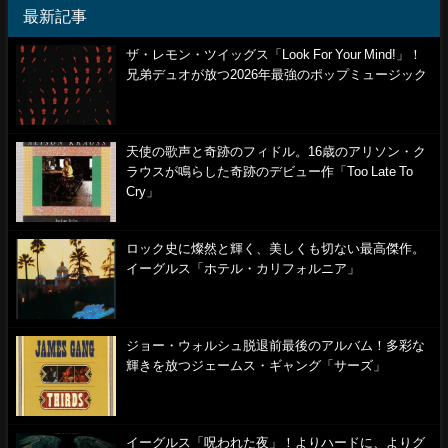
最新記事
ザ・レモン・ツイッグス「Look For Your Mind!」！
兄弟デュオが放つ2026年最強のポップミュージック
天使の歌声と奇跡のフィドル。16歳のアリソン・ク
ラウスが鳴らした奇跡のデビュー作「Too Late To
Cry」
ロック史に燦然と輝く、美しくも切ない最高傑作。
イーグルス「ホテル・カリフォルニア」
ジョー・ウォルシュ脱退前最後のアルバム！多彩な
輝きを放つジェームス・ギャング「サーズ」
イーグルス「呪われた夜」！よりハードに、よりグ