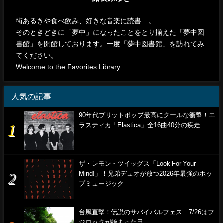
街あるきや食べ飲み、好きな音楽に読書…。
そのときどきに「夢中」になったことをとり揃えた「夢中図
書館」を開館しております。一度「夢中図書館」を訪れてみ
てください。
Welcome to the Favorites Library…
人気の記事
90年代ブリットポップ最高にクールな衝撃！エ
ラスティカ「Elastica」全16曲40分の疾走
ザ・レモン・ツイッグス「Look For Your
Mind!」！兄弟デュオが放つ2026年最強のポッ
プミュージック
台風直撃！伝説のサバイバルフェス…7/26はフ
ジロックが始まった日