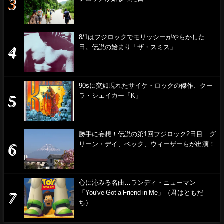
8/1はフジロックでモリッシーがやらかした
日。伝説の始まり「ザ・スミス」
90sに突如現れたサイケ・ロックの傑作、クー
ラ・シェイカー「K」
勝手に妄想！伝説の第1回フジロック2日目…グ
リーン・デイ、ベック、ウィーザーらが出演！
心に沁みる名曲…ランディ・ニューマン
「You've Got a Friend in Me」（君はともだ
ち）