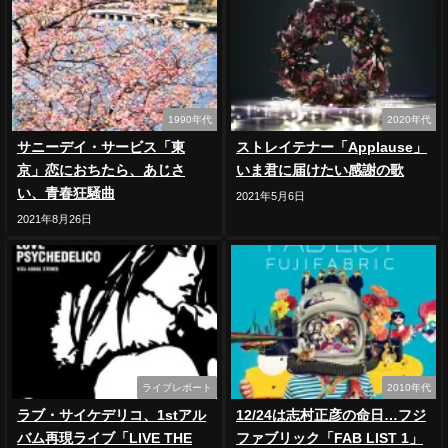
1990年代
2020年代
サニーデイ・サービス「東
ストレイテナー「Applause」
京」恋におちたら、あじさ
いま君に届けたい感謝の歌
い、青春狂騒曲
2021年5月6日
2021年8月26日
ライブレポート
2010年代
ラブ・サイケデリコ、1stアル
12/24は志村正彦の命日…フジ
バム再現ライブ「LIVE THE
ファブリック「FAB LIST 1」